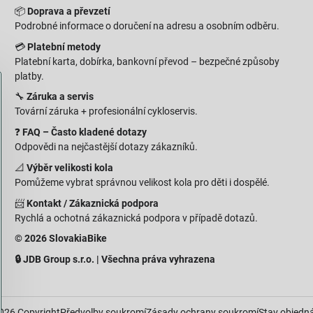
📦
Doprava a převzetí
Podrobné informace o doručení na adresu a osobním odběru.
💳
Platební metody
Platební karta, dobírka, bankovní převod – bezpečné způsoby
platby.
🔧
Záruka a servis
Tovární záruka + profesionální cykloservis.
❓
FAQ – Často kladené dotazy
Odpovědi na nejčastější dotazy zákazníků.
📐
Výběr velikosti kola
Pomůžeme vybrat správnou velikost kola pro děti i dospělé.
📨
Kontakt / Zákaznická podpora
Rychlá a ochotná zákaznická podpora v případě dotazů.
© 2026 SlovakiaBike
🔒 JDB Group s.r.o. | Všechna práva vyhrazena
026
Copyright
Předvolby soukromí
Zásady ochrany soukromí
Stav objedn