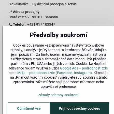
SlovakiaBike – Cyklistická prodejna a servis
📍
Adresa prodejny
Stará cesta 2 · 93101 · Šamorín
📞
Telefon:
+421 917 103347
📧
E-mail:
info@slovakiabike.sk
Předvolby soukromí
Otevírací doba:
Cookies používáme ke zlepšení vaší návštěvy této webové
Pondělí–Pátek: 09:00–15:00
stránky, k analýze její výkonnosti a ke shromažďování údajů o
Sobota: 09:00–11:00
jejím používání. Za tímto účelem můžeme využívat nástroje a
Neděle: Zavřeno
služby třetích stran a shromážděná data mohou být předána
partnerům v EU, USA nebo jiných zemích. Cookies ke zlepšení
👉
Zobrazit prodejnu na mapě
(
odkaz na Google Maps
)
relevance reklam využívá služba
Google Ads – podrobnosti zde
,
nebo
Meta – podrobnosti zde (Facebook, Instagram)
. Kliknutím
na „Přijmout všechny cookies" vyjadřujete svůj souhlas s tímto
zpracováním. Níže můžete najít podrobné informace nebo
upravit své preference.
Zásady ochrany soukromí
Odmítnout vše
Přijmout všechny cookies
©
2