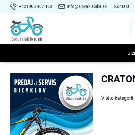
+421908 457 460
info@slovakiabike.sk
Kontakt
JÍZ
CRATO
V této kategori