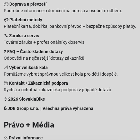
📦
Doprava a převzetí
Podrobné informace o doručení na adresu a osobním odběru.
💳
Platební metody
Platební karta, dobírka, bankovní převod – bezpečné způsoby platby.
🔧
Záruka a servis
Tovární záruka + profesionální cykloservis.
❓
FAQ – Často kladené dotazy
Odpovědi na nejčastější dotazy zákazníků.
📐
Výběr velikosti kola
Pomůžeme vybrat správnou velikost kola pro děti i dospělé.
📨
Kontakt / Zákaznická podpora
Rychlá a ochotná zákaznická podpora v případě dotazů.
© 2026 SlovakiaBike
🔒 JDB Group s.r.o. | Všechna práva vyhrazena
Právo + Média
⚖️
Právní informace