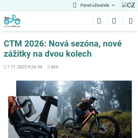
Panel uživatele
CTM 2026: Nová sezóna, nové
zážitky na dvou kolech
Přidáno
Počet
7.11.2025 9:26.39
405
shlédnutí