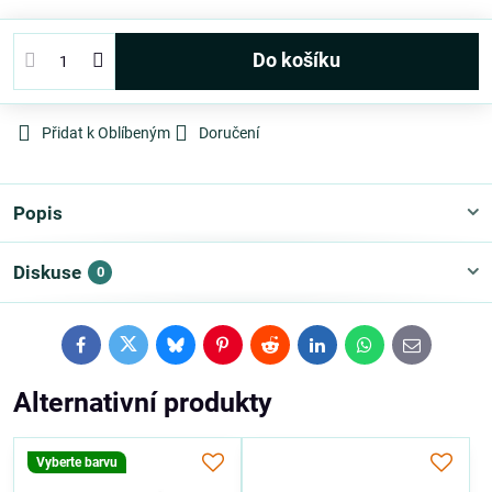
Do košíku
Přidat k Oblíbeným
Doručení
Popis
Diskuse
0
Facebook
Twitter
Bluesky
Pinterest
Reddit
LinkedIn
WhatsApp
E-
mail
Alternativní produkty
Vyberte barvu