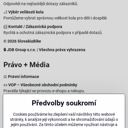
Odpovědi na nejčastější dotazy zákazníků.
📐
Výběr velikosti kola
Pomůžeme vybrat správnou velikost kola pro děti i dospělé.
📨
Kontakt / Zákaznická podpora
Rychlá a ochotná zákaznická podpora v případě dotazů.
© 2026 SlovakiaBike
🔒 JDB Group s.r.o. | Všechna práva vyhrazena
Právo + Média
⚖️
Právní informace
📜
VOP – Všeobecné obchodní podmínky
Pravidla týkající se provozu e-shopu a nákupu.
🔒
Zásady zpracování osobních údajů
Předvolby soukromí
Jak chráníme a zpracováváme vaše osobní údaje.
🍪
Informace o cookies
Cookies používáme ke zlepšení vaší návštěvy této webové
stránky, k analýze její výkonnosti a ke shromažďování údajů o
Informace o používaných cookies a zpracování údajů na webu.
jejím používání. Za tímto účelem můžeme využívat nástroje a