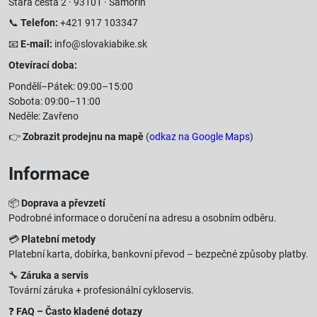
Stará cesta 2 · 93101 · Šamorín
📞
Telefon:
+421 917 103347
📧
E-mail:
info@slovakiabike.sk
Otevírací doba:
Pondělí–Pátek: 09:00–15:00
Sobota: 09:00–11:00
Neděle: Zavřeno
👉
Zobrazit prodejnu na mapě
(
odkaz na Google Maps
)
Informace
📦
Doprava a převzetí
Podrobné informace o doručení na adresu a osobním odběru.
💳
Platební metody
Platební karta, dobírka, bankovní převod – bezpečné způsoby platby.
🔧
Záruka a servis
Tovární záruka + profesionální cykloservis.
❓
FAQ – Často kladené dotazy