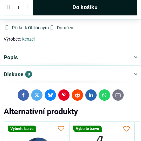
Do košíku
Přidat k Oblíbeným
Doručení
Výrobce:
Kenzel
Popis
Diskuse
0
Facebook
Twitter
Bluesky
Pinterest
Reddit
LinkedIn
WhatsApp
E-
mail
Alternativní produkty
Vyberte barvu
Vyberte barvu