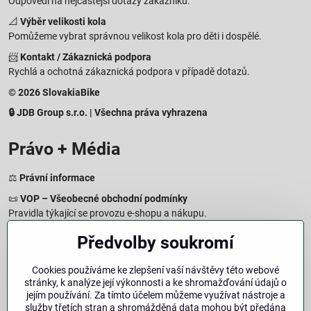
Odpovědi na nejčastější dotazy zákazníků.
📐
Výběr velikosti kola
Pomůžeme vybrat správnou velikost kola pro děti i dospělé.
📨
Kontakt / Zákaznická podpora
Rychlá a ochotná zákaznická podpora v případě dotazů.
© 2026 SlovakiaBike
🔒 JDB Group s.r.o. | Všechna práva vyhrazena
Právo + Média
⚖️
Právní informace
📜
VOP – Všeobecné obchodní podmínky
Pravidla týkající se provozu e-shopu a nákupu.
🔒
Zásady zpracování osobních údajů
Předvolby soukromí
Jak chráníme a zpracováváme vaše osobní údaje.
🍪
Informace o cookies
Cookies používáme ke zlepšení vaší návštěvy této webové
stránky, k analýze její výkonnosti a ke shromažďování údajů o
Informace o používaných cookies a zpracování údajů na webu.
jejím používání. Za tímto účelem můžeme využívat nástroje a
↩️
Právo na odstoupení – 14denní vrácení
služby třetích stran a shromážděná data mohou být předána