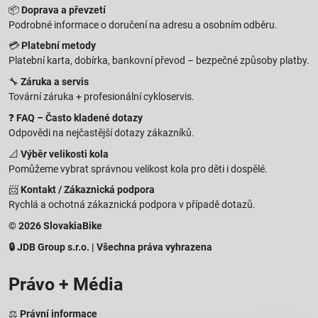
📦
Doprava a převzetí
Podrobné informace o doručení na adresu a osobním odběru.
💳
Platební metody
Platební karta, dobírka, bankovní převod – bezpečné způsoby platby.
🔧
Záruka a servis
Tovární záruka + profesionální cykloservis.
❓
FAQ – Často kladené dotazy
Odpovědi na nejčastější dotazy zákazníků.
📐
Výběr velikosti kola
Pomůžeme vybrat správnou velikost kola pro děti i dospělé.
📨
Kontakt / Zákaznická podpora
Rychlá a ochotná zákaznická podpora v případě dotazů.
© 2026 SlovakiaBike
🔒 JDB Group s.r.o. | Všechna práva vyhrazena
Právo + Média
⚖️
Právní informace