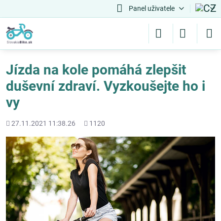
Panel uživatele
Jízda na kole pomáhá zlepšit
duševní zdraví. Vyzkoušejte ho i
vy
Přidáno
Počet
27.11.2021 11:38.26
1120
shlédnutí