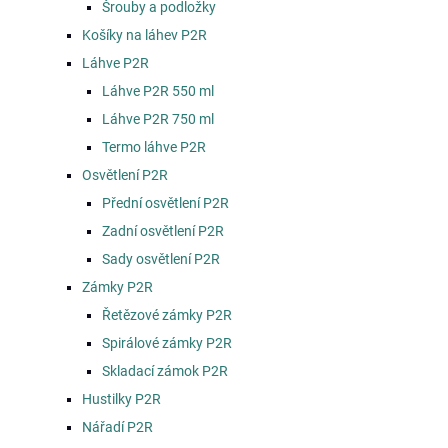
Šrouby a podložky
Košíky na láhev P2R
Láhve P2R
Láhve P2R 550 ml
Láhve P2R 750 ml
Termo láhve P2R
Osvětlení P2R
Přední osvětlení P2R
Zadní osvětlení P2R
Sady osvětlení P2R
Zámky P2R
Řetězové zámky P2R
Spirálové zámky P2R
Skladací zámok P2R
Hustilky P2R
Nářadí P2R