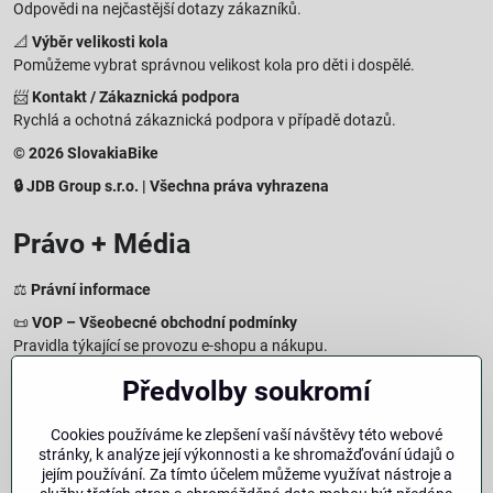
Odpovědi na nejčastější dotazy zákazníků.
📐
Výběr velikosti kola
Pomůžeme vybrat správnou velikost kola pro děti i dospělé.
📨
Kontakt / Zákaznická podpora
Rychlá a ochotná zákaznická podpora v případě dotazů.
© 2026 SlovakiaBike
🔒 JDB Group s.r.o. | Všechna práva vyhrazena
Právo + Média
⚖️
Právní informace
📜
VOP – Všeobecné obchodní podmínky
Pravidla týkající se provozu e-shopu a nákupu.
🔒
Zásady zpracování osobních údajů
Předvolby soukromí
Jak chráníme a zpracováváme vaše osobní údaje.
🍪
Informace o cookies
Cookies používáme ke zlepšení vaší návštěvy této webové
stránky, k analýze její výkonnosti a ke shromažďování údajů o
Informace o používaných cookies a zpracování údajů na webu.
jejím používání. Za tímto účelem můžeme využívat nástroje a
↩️
Právo na odstoupení – 14denní vrácení