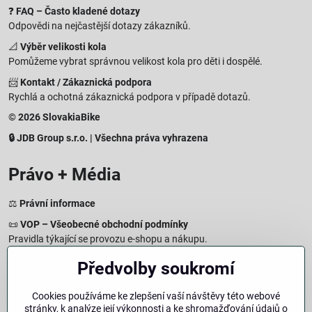
❓
FAQ – Často kladené dotazy
Odpovědi na nejčastější dotazy zákazníků.
📐
Výběr velikosti kola
Pomůžeme vybrat správnou velikost kola pro děti i dospělé.
📨
Kontakt / Zákaznická podpora
Rychlá a ochotná zákaznická podpora v případě dotazů.
© 2026 SlovakiaBike
🔒 JDB Group s.r.o. | Všechna práva vyhrazena
Právo + Média
⚖️
Právní informace
📜
VOP – Všeobecné obchodní podmínky
Pravidla týkající se provozu e-shopu a nákupu.
🔒
Zásady zpracování osobních údajů
Předvolby soukromí
Jak chráníme a zpracováváme vaše osobní údaje.
🍪
Informace o cookies
Cookies používáme ke zlepšení vaší návštěvy této webové
stránky, k analýze její výkonnosti a ke shromažďování údajů o
Informace o používaných cookies a zpracování údajů na webu.