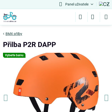
Panel uživatele
BMX přilby
Přilba P2R DAPP
Vyberte barvu