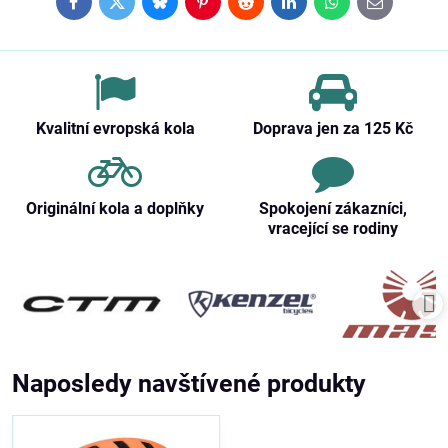
Facebook
Twitter
Bluesky
Pinterest
Reddit
LinkedIn
WhatsApp
E-
mail
Kvalitní evropská kola
Doprava jen za 125 Kč
Originální kola a doplňky
Spokojení zákazníci,
vracející se rodiny
Naposledy navštívené produkty