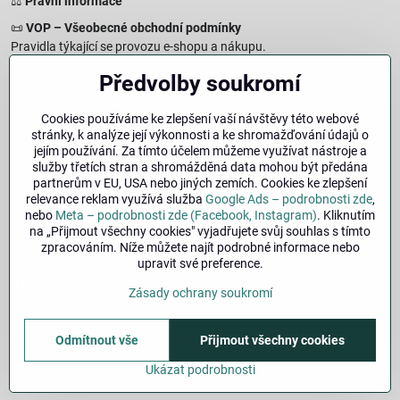
⚖️
Právní informace
📜
VOP – Všeobecné obchodní podmínky
Pravidla týkající se provozu e-shopu a nákupu.
🔒
Zásady zpracování osobních údajů
Předvolby soukromí
Jak chráníme a zpracováváme vaše osobní údaje.
🍪
Informace o cookies
Cookies používáme ke zlepšení vaší návštěvy této webové
stránky, k analýze její výkonnosti a ke shromažďování údajů o
Informace o používaných cookies a zpracování údajů na webu.
jejím používání. Za tímto účelem můžeme využívat nástroje a
↩️
Právo na odstoupení – 14denní vrácení
služby třetích stran a shromážděná data mohou být předána
Postup a podmínky odstoupení od nákupu.
partnerům v EU, USA nebo jiných zemích. Cookies ke zlepšení
relevance reklam využívá služba
Google Ads – podrobnosti zde
,
🏢
Impresum
nebo
Meta – podrobnosti zde (Facebook, Instagram)
. Kliknutím
Údaje o provozovateli a právní informace.
na „Přijmout všechny cookies" vyjadřujete svůj souhlas s tímto
zpracováním. Níže můžete najít podrobné informace nebo
🔐
Bezpečnost
upravit své preference.
Facebook
Instagram
Zásady ochrany soukromí
Odmítnout vše
Přijmout všechny cookies
©
2026
Copyright
Předvolby soukromí
Zásady ochrany soukromí
Stav objednávky
Ukázat podrobnosti
Vytvořeno systémem:
ByznysWeb.cz