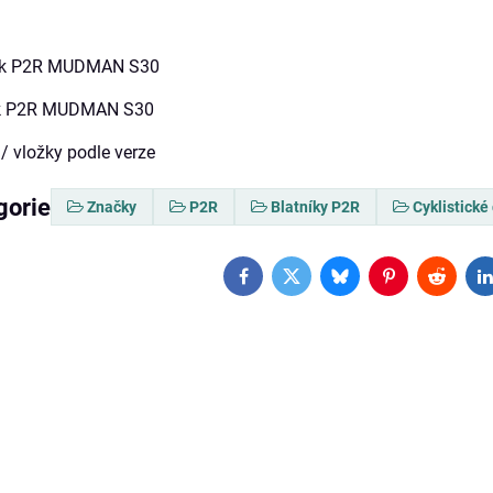
tník P2R MUDMAN S30
ník P2R MUDMAN S30
/ vložky podle verze
gorie
Značky
P2R
Blatníky P2R
Cyklistické
Facebook
Twitter
Bluesky
Pinterest
Reddit
L