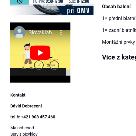
Obsah balení
1× přední bla
1× zadní blat
Montážní prvky 
Více z kate
Kontakt
Dávid Debreceni
tel.č: +421 908 457 460
Maloobchod
Servis bicyklov