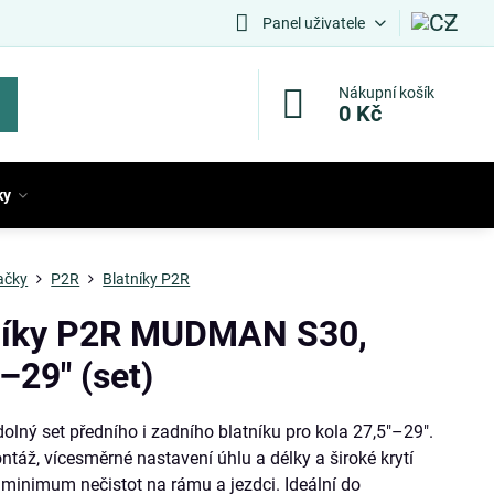
Panel uživatele
Nákupní košík
0 Kč
ky
ačky
P2R
Blatníky P2R
níky P2R MUDMAN S30,
–29″ (set)
olný set předního i zadního blatníku pro kola 27,5″–29″.
táž, vícesměrné nastavení úhlu a délky a široké krytí
 minimum nečistot na rámu a jezdci. Ideální do