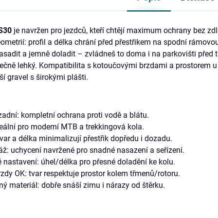
S30
je navržen pro jezdců, kteří chtějí maximum ochrany bez zdlo
etrií: profil a délka chrání před přestřikem na spodní rámovou t
asadit a jemně doladit – zvládneš to doma i na parkovišti před t
tečně lehký. Kompatibilita s kotoučovými brzdami a prostorem u
ší gravel s širokými plášti.
zadní: kompletní ochrana proti vodě a blátu.
deální pro moderní MTB a trekkingová kola.
 tvar a délka minimalizují přestřik dopředu i dozadu.
ž: uchycení navržené pro snadné nasazení a seřízení.
 nastavení: úhel/délka pro přesné doladění ke kolu.
zdy OK: tvar respektuje prostor kolem třmenů/rotoru.
ý materiál: dobře snáší zimu i nárazy od štěrku.