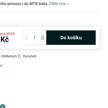
ího provozu i do MTB bláta.
Čtěte více
leva
59 Kč
Do košíku
 Kč
k Oblíbeným
Doručení
2R
0