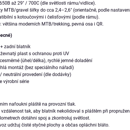
 650B až 29″ / 700C (dle světlosti rámu/vidlice).
ky MTB/gravel šířky do cca 2,4–2,6″ (orientačně, podle nastaven
tibilní s kotoučovými i čelisťovými (podle rámu).
: většina moderních MTB/trekking, pevná osa i QR.
becné)
+ zadní blatník
uževnatý plast s ochranou proti UV
ícesměrné (úhel/délka), rychlé jemné doladění
chlá montáž (bez speciálního nářadí)
/ neutrální provedení (dle dodávky)
e výrobní série
ním nafoukni pláště na provozní tlak.
 vzdálenost tak, aby blatník nekolidoval s pláštěm při propružen
lometrech dotáhni spoj a zkontroluj světlost.
voz udržuj čisté styčné plochy a občas opláchni bláto.