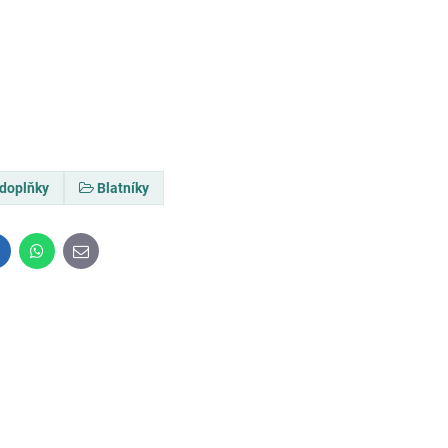
 doplňky
Blatníky
inkedIn
WhatsApp
E-
mail