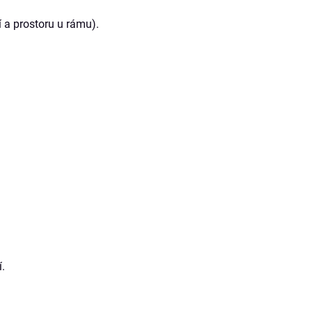
í a prostoru u rámu).
í.