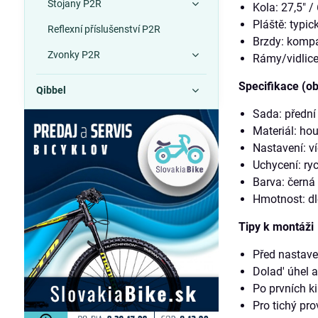
Stojany P2R
Kola: 27,5″ /
Pláště: typic
Reflexní příslušenství P2R
Brzdy: kompa
Zvonky P2R
Rámy/vidlice
Specifikace (o
Qibbel
Sada: přední 
Materiál: ho
Nastavení: v
Uchycení: ry
Barva: černá 
Hmotnost: dl
Tipy k montáži
Před nastave
Dolad' úhel a
Po prvních ki
Pro tichý pro