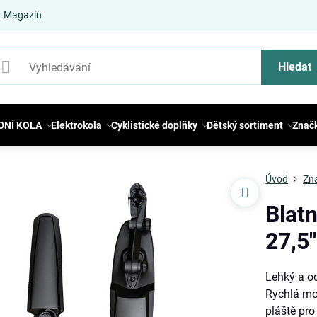
Magazín
Hledat
DNÍ KOLA
Elektrokola
Cyklistické doplňky
Dětský sortiment
Znač
Úvod
Zn
Blat
27,5″
Lehký a od
Rychlá mon
pláště pro