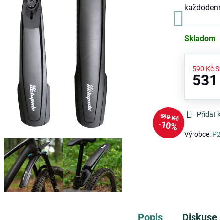
každodenn
Skladom
590 Kč
S
531
Přidat 
590 Kč
10%
Výrobce:
P
Popis
Diskuse