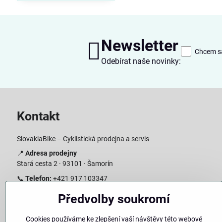
Newsletter
Chcem sa
Odebírat naše novinky:
Kontakt
SlovakiaBike – Cyklistická prodejna a servis
📍
Adresa prodejny
Stará cesta 2 · 93101 · Šamorín
📞
Telefon:
+421 917 103347
📧
E-mail:
info@slovakiabike.sk
Předvolby soukromí
Otevírací doba:
Cookies používáme ke zlepšení vaší návštěvy této webové