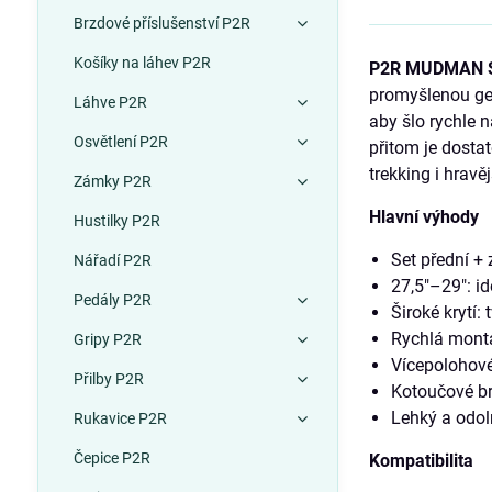
Brzdové příslušenství P2R
Košíky na láhev P2R
P2R MUDMAN 
promyšlenou geom
Láhve P2R
aby šlo rychle n
Osvětlení P2R
přitom je dosta
trekking i hravěj
Zámky P2R
Hlavní výhody
Hustilky P2R
Set přední + 
Nářadí P2R
27,5″–29″: i
Pedály P2R
Široké krytí:
Rychlá montá
Gripy P2R
Vícepolohové
Přilby P2R
Kotoučové br
Lehký a odoln
Rukavice P2R
Čepice P2R
Kompatibilita