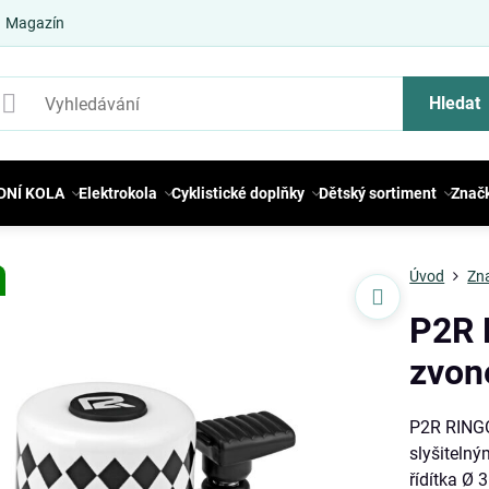
Magazín
Hledat
DNÍ KOLA
Elektrokola
Cyklistické doplňky
Dětský sortiment
Znač
Úvod
Zn
P2R 
zvone
P2R RINGO
slyšitelný
řídítka Ø 