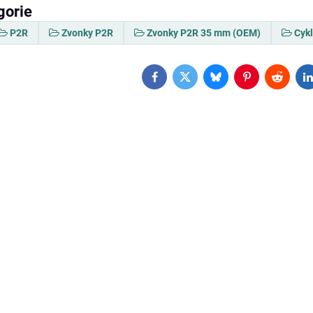
gorie
P2R
Zvonky P2R
Zvonky P2R 35 mm (OEM)
Cykl
Facebook
Twitter
Bluesky
Pinterest
Reddit
L