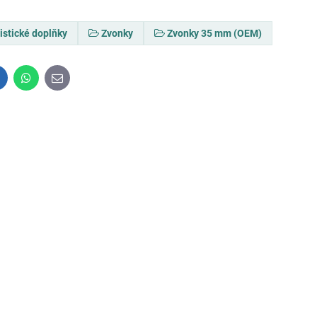
istické doplňky
Zvonky
Zvonky 35 mm (OEM)
inkedIn
WhatsApp
E-
mail