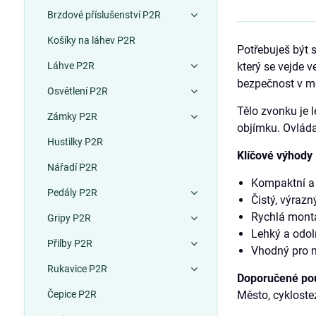
Brzdové příslušenství P2R
Košíky na láhev P2R
Potřebuješ být 
Láhve P2R
který se vejde v
bezpečnost v m
Osvětlení P2R
Tělo zvonku je 
Zámky P2R
objímku. Ovláda
Hustilky P2R
Klíčové výhody
Nářadí P2R
Kompaktní a n
Pedály P2R
Čistý, výrazn
Rychlá montá
Gripy P2R
Lehký a odol
Přilby P2R
Vhodný pro m
Rukavice P2R
Doporučené pou
Čepice P2R
Město, cyklostez