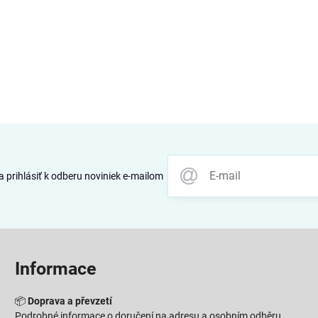
 prihlásiť k odberu noviniek e-mailom
Informace
📦
Doprava a převzetí
Podrobné informace o doručení na adresu a osobním odběru.