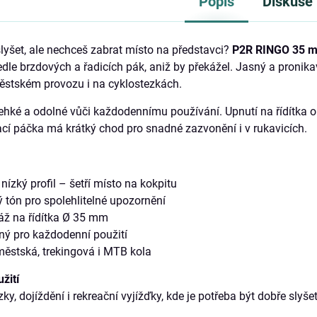
Popis
Diskuse
slyšet, ale nechceš zabrat místo na představci?
P2R RINGO 35 
edle brzdových a řadicích pák, aniž by překážel. Jasný a pronikav
ěstském provozu i na cyklostezkách.
lehké a odolné vůči každodennímu používání. Upnutí na řídítka o
cí páčka má krátký chod pro snadné zazvonění i v rukavicích.
ízký profil – šetří místo na kokpitu
ý tón pro spolehlitelné upozornění
ž na řídítka Ø 35 mm
ný pro každodenní použití
ěstská, trekingová i MTB kola
žití
ky, dojíždění i rekreační vyjížďky, kde je potřeba být dobře slyšet