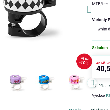
MTB/treki
Varianty
Skladom
45 Kč
10%
45 Kč
Sl
40,
Přidat 
Výrobce:
P