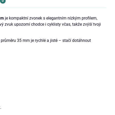
0
mm
je kompaktní zvonek s elegantním nízkým profilem,
ý zvuk upozorní chodce i cyklisty včas, takže zvýší tvoji
 průměru 35 mm je rychlé a jisté – stačí dotáhnout
.