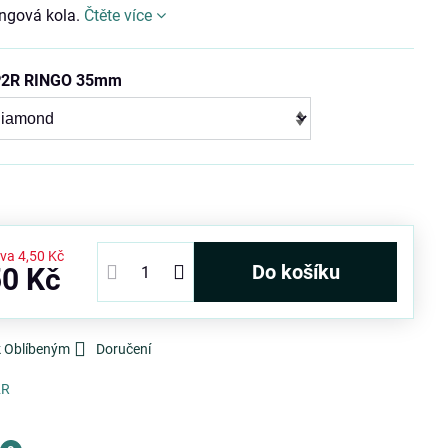
ngová kola.
Čtěte více
 P2R RINGO 35mm
eva
4,50 Kč
Do košíku
50 Kč
k Oblíbeným
Doručení
2R