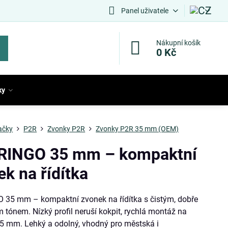
Panel uživatele
Nákupní košík
0 Kč
ky
ačky
P2R
Zvonky P2R
Zvonky P2R 35 mm (OEM)
RINGO 35 mm – kompaktní
k na řídítka
 35 mm – kompaktní zvonek na řídítka s čistým, dobře
m tónem. Nízký profil neruší kokpit, rychlá montáž na
35 mm. Lehký a odolný, vhodný pro městská i