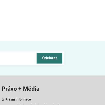
Odebírat
Právo + Média
⚖️
Právní informace