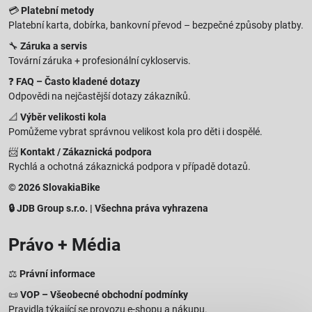
💳
Platební metody
Platební karta, dobírka, bankovní převod – bezpečné způsoby platby.
🔧
Záruka a servis
Tovární záruka + profesionální cykloservis.
❓
FAQ – Často kladené dotazy
Odpovědi na nejčastější dotazy zákazníků.
📐
Výběr velikosti kola
Pomůžeme vybrat správnou velikost kola pro děti i dospělé.
📨
Kontakt / Zákaznická podpora
Rychlá a ochotná zákaznická podpora v případě dotazů.
© 2026 SlovakiaBike
🔒 JDB Group s.r.o. | Všechna práva vyhrazena
Právo + Média
⚖️
Právní informace
📜
VOP – Všeobecné obchodní podmínky
Pravidla týkající se provozu e-shopu a nákupu.