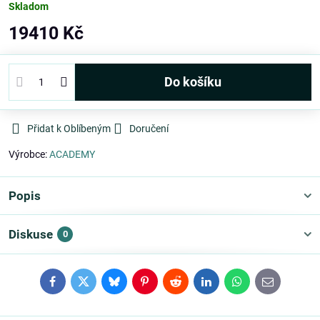
Skladom
19410 Kč
Do košíku
Přidat k Oblíbeným
Doručení
Výrobce:
ACADEMY
Popis
Diskuse
0
Facebook
Twitter
Bluesky
Pinterest
Reddit
LinkedIn
WhatsApp
E-
mail