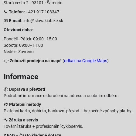
Stará cesta 2 · 93101 · Šamorín
📞
Telefon:
+421 917 103347
📧
E-mail:
info@slovakiabike.sk
Otevírací doba:
Pondělí–Pátek: 09:00–15:00
Sobota: 09:00–11:00
Neděle: Zavřeno
👉
Zobrazit prodejnu na mapě
(
odkaz na Google Maps
)
Informace
📦
Doprava a převzetí
Podrobné informace o doručení na adresu a osobním odběru.
💳
Platební metody
Platební karta, dobírka, bankovní převod – bezpečné způsoby platby.
🔧
Záruka a servis
Tovární záruka + profesionální cykloservis.
❓
FAQ – Často kladené dotazy