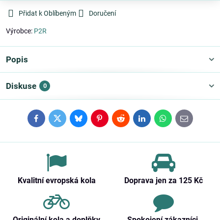
Přidat k Oblíbeným
Doručení
Výrobce:
P2R
Popis
Diskuse
0
Facebook
Twitter
Bluesky
Pinterest
Reddit
LinkedIn
WhatsApp
E-
mail
Kvalitní evropská kola
Doprava jen za 125 Kč
Originální kola a doplňky
Spokojení zákazníci,