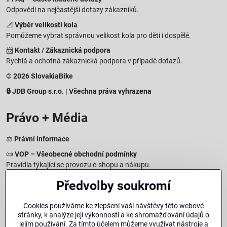
Odpovědi na nejčastější dotazy zákazníků.
📐
Výběr velikosti kola
Pomůžeme vybrat správnou velikost kola pro děti i dospělé.
📨
Kontakt / Zákaznická podpora
Rychlá a ochotná zákaznická podpora v případě dotazů.
© 2026 SlovakiaBike
🔒 JDB Group s.r.o. | Všechna práva vyhrazena
Právo + Média
⚖️
Právní informace
📜
VOP – Všeobecné obchodní podmínky
Pravidla týkající se provozu e-shopu a nákupu.
🔒
Zásady zpracování osobních údajů
Předvolby soukromí
Jak chráníme a zpracováváme vaše osobní údaje.
🍪
Informace o cookies
Cookies používáme ke zlepšení vaší návštěvy této webové
stránky, k analýze její výkonnosti a ke shromažďování údajů o
Informace o používaných cookies a zpracování údajů na webu.
jejím používání. Za tímto účelem můžeme využívat nástroje a