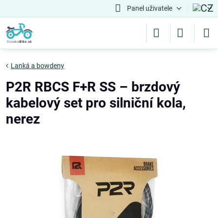
Panel uživatele
Lanká a bowdeny
P2R RBCS F+R SS – brzdový
kabelový set pro silniční kola,
nerez