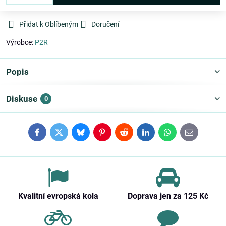
Přidat k Oblíbeným
Doručení
Výrobce:
P2R
Popis
Diskuse
0
Facebook
Twitter
Bluesky
Pinterest
Reddit
LinkedIn
WhatsApp
E-
mail
Kvalitní evropská kola
Doprava jen za 125 Kč