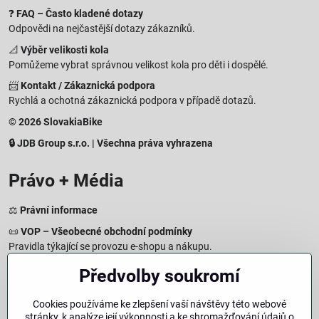
❓
FAQ – Často kladené dotazy
Odpovědi na nejčastější dotazy zákazníků.
📐
Výběr velikosti kola
Pomůžeme vybrat správnou velikost kola pro děti i dospělé.
📨
Kontakt / Zákaznická podpora
Rychlá a ochotná zákaznická podpora v případě dotazů.
© 2026 SlovakiaBike
🔒 JDB Group s.r.o. | Všechna práva vyhrazena
Právo + Média
⚖️
Právní informace
📜
VOP – Všeobecné obchodní podmínky
Pravidla týkající se provozu e-shopu a nákupu.
🔒
Zásady zpracování osobních údajů
Předvolby soukromí
Jak chráníme a zpracováváme vaše osobní údaje.
🍪
Informace o cookies
Cookies používáme ke zlepšení vaší návštěvy této webové
stránky, k analýze její výkonnosti a ke shromažďování údajů o
Informace o používaných cookies a zpracování údajů na webu.