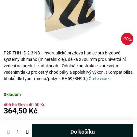
10%
P2R THH-ID 2.3 NB – hydraulická brzdová hadice pro brzdové
systémy Shimano (minerální olej), délka 2700 mm pro univerzální
vedení na přední i zadní brzdu. Odolná konstrukce s přesným
vedením tlaku pro ostrý chod páky a spolehlivý výkon. (Kompatibilita
fitinků dle typu třmenu/páky – BH59/BH90.)
Čtěte více
Skladom
405 Kč
Sleva
40,50 Kč
364,50 Kč
Do košíku