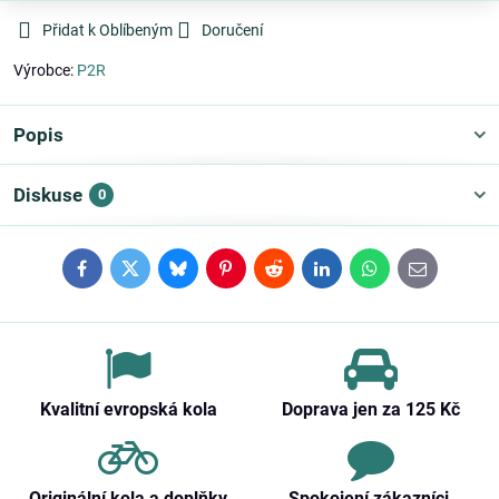
Přidat k Oblíbeným
Doručení
Výrobce:
P2R
Popis
Diskuse
0
Facebook
Twitter
Bluesky
Pinterest
Reddit
LinkedIn
WhatsApp
E-
mail
Kvalitní evropská kola
Doprava jen za 125 Kč
Originální kola a doplňky
Spokojení zákazníci,