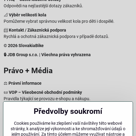
Odpovědi na nejčastější dotazy zákazníků.
📐
Výběr velikosti kola
Pomůžeme vybrat správnou velikost kola pro děti i dospělé.
📨
Kontakt / Zákaznická podpora
Rychlá a ochotná zákaznická podpora v případě dotazů.
© 2026 SlovakiaBike
🔒 JDB Group s.r.o. | Všechna práva vyhrazena
Právo + Média
⚖️
Právní informace
📜
VOP – Všeobecné obchodní podmínky
Pravidla týkající se provozu e-shopu a nákupu.
🔒
Zásady zpracování osobních údajů
Předvolby soukromí
Jak chráníme a zpracováváme vaše osobní údaje.
🍪
Informace o cookies
Cookies používáme ke zlepšení vaší návštěvy této webové
stránky, k analýze její výkonnosti a ke shromažďování údajů o
Informace o používaných cookies a zpracování údajů na webu.
jejím používání. Za tímto účelem můžeme využívat nástroje a