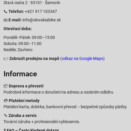
Stará cesta 2 · 93101 · Šamorín
📞
Telefon:
+421 917 103347
📧
E-mail:
info@slovakiabike.sk
Otevírací doba:
Pondělí–Pátek: 09:00–15:00
Sobota: 09:00–11:00
Neděle: Zavřeno
👉
Zobrazit prodejnu na mapě
(
odkaz na Google Maps
)
Informace
📦
Doprava a převzetí
Podrobné informace o doručení na adresu a osobním odběru.
💳
Platební metody
Platební karta, dobírka, bankovní převod – bezpečné způsoby platby.
🔧
Záruka a servis
Tovární záruka + profesionální cykloservis.
❓
FAQ – Často kladené dotazy