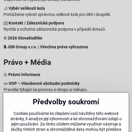
📐
Výběr velikosti kola
Pomůžeme vybrat správnou velikost kola pro děti i dospělé.
📨
Kontakt / Zákaznická podpora
Rychlá a ochotná zákaznická podpora v případě dotazů.
© 2026 SlovakiaBike
🔒 JDB Group s.r.o. | Všechna práva vyhrazena
Právo + Média
⚖️
Právní informace
📜
VOP – Všeobecné obchodní podmínky
Pravidla týkající se provozu e-shopu a nákupu.
🔒
Zásady zpracování osobních údajů
Předvolby soukromí
Jak chráníme a zpracováváme vaše osobní údaje.
🍪
Informace o cookies
Cookies používáme ke zlepšení vaší návštěvy této webové
stránky, k analýze její výkonnosti a ke shromažďování údajů o
Informace o používaných cookies a zpracování údajů na webu.
jejím používání. Za tímto účelem můžeme využívat nástroje a
↩️
Právo na odstoupení – 14denní vrácení
služby třetích stran a shromážděná data mohou být předána