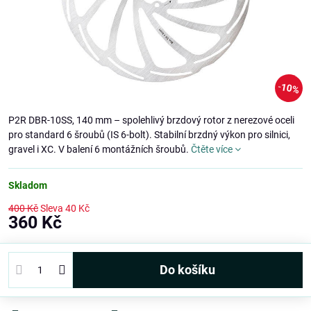
10%
P2R DBR-10SS, 140 mm – spolehlivý brzdový rotor z nerezové oceli
pro standard 6 šroubů (IS 6-bolt). Stabilní brzdný výkon pro silnici,
gravel i XC. V balení 6 montážních šroubů.
Čtěte více
Skladom
400 Kč
Sleva
40 Kč
360 Kč
Do košíku