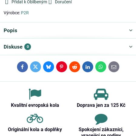
Přidat k Oblíbeným
Doručení
Výrobce:
P2R
Popis
Diskuse
0
Facebook
Twitter
Bluesky
Pinterest
Reddit
LinkedIn
WhatsApp
E-
mail
Kvalitní evropská kola
Doprava jen za 125 Kč
Originální kola a doplňky
Spokojení zákazníci,
vracející se rodiny