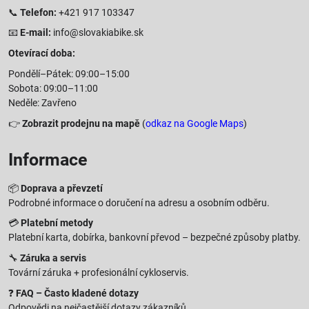
📞
Telefon:
+421 917 103347
📧
E-mail:
info@slovakiabike.sk
Otevírací doba:
Pondělí–Pátek: 09:00–15:00
Sobota: 09:00–11:00
Neděle: Zavřeno
👉
Zobrazit prodejnu na mapě
(
odkaz na Google Maps
)
Informace
📦
Doprava a převzetí
Podrobné informace o doručení na adresu a osobním odběru.
💳
Platební metody
Platební karta, dobírka, bankovní převod – bezpečné způsoby platby.
🔧
Záruka a servis
Tovární záruka + profesionální cykloservis.
❓
FAQ – Často kladené dotazy
Odpovědi na nejčastější dotazy zákazníků.