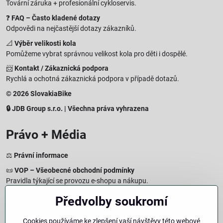
Tovární záruka + profesionální cykloservis.
❓
FAQ – Často kladené dotazy
Odpovědi na nejčastější dotazy zákazníků.
📐
Výběr velikosti kola
Pomůžeme vybrat správnou velikost kola pro děti i dospělé.
📨
Kontakt / Zákaznická podpora
Rychlá a ochotná zákaznická podpora v případě dotazů.
© 2026 SlovakiaBike
🔒 JDB Group s.r.o. | Všechna práva vyhrazena
Právo + Média
⚖️
Právní informace
📜
VOP – Všeobecné obchodní podmínky
Pravidla týkající se provozu e-shopu a nákupu.
🔒
Zásady zpracování osobních údajů
Předvolby soukromí
Jak chráníme a zpracováváme vaše osobní údaje.
🍪
Informace o cookies
Cookies používáme ke zlepšení vaší návštěvy této webové