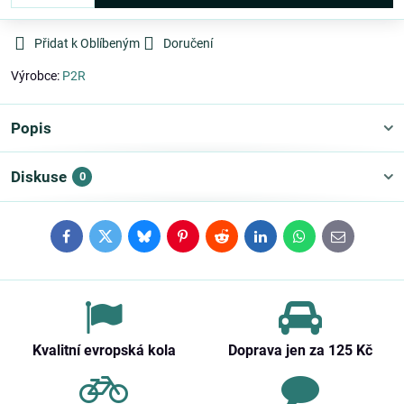
Přidat k Oblíbeným
Doručení
Výrobce:
P2R
Popis
Diskuse
0
Facebook
Twitter
Bluesky
Pinterest
Reddit
LinkedIn
WhatsApp
E-
mail
Kvalitní evropská kola
Doprava jen za 125 Kč