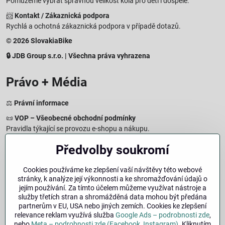
Pomůžeme vybrat správnou velikost kola pro děti i dospělé.
📨
Kontakt / Zákaznická podpora
Rychlá a ochotná zákaznická podpora v případě dotazů.
© 2026 SlovakiaBike
🔒 JDB Group s.r.o. | Všechna práva vyhrazena
Právo + Média
⚖️
Právní informace
📜
VOP – Všeobecné obchodní podmínky
Pravidla týkající se provozu e-shopu a nákupu.
🔒
Zásady zpracování osobních údajů
Předvolby soukromí
Jak chráníme a zpracováváme vaše osobní údaje.
🍪
Informace o cookies
Cookies používáme ke zlepšení vaší návštěvy této webové
stránky, k analýze její výkonnosti a ke shromažďování údajů o
Informace o používaných cookies a zpracování údajů na webu.
jejím používání. Za tímto účelem můžeme využívat nástroje a
↩️
Právo na odstoupení – 14denní vrácení
služby třetích stran a shromážděná data mohou být předána
Postup a podmínky odstoupení od nákupu.
partnerům v EU, USA nebo jiných zemích. Cookies ke zlepšení
relevance reklam využívá služba
Google Ads – podrobnosti zde
,
🏢
Impresum
nebo
Meta – podrobnosti zde (Facebook, Instagram)
. Kliknutím