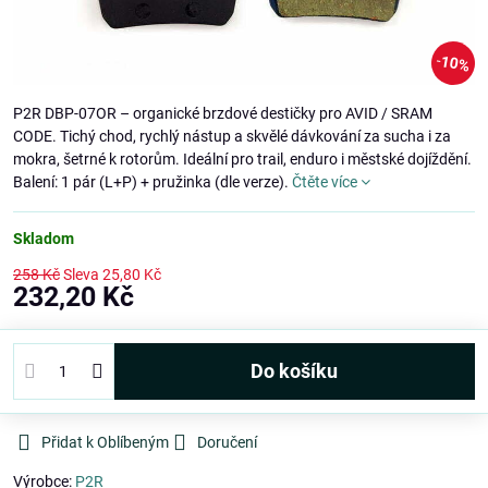
10%
P2R DBP-07OR – organické brzdové destičky pro AVID / SRAM
CODE. Tichý chod, rychlý nástup a skvělé dávkování za sucha i za
mokra, šetrné k rotorům. Ideální pro trail, enduro i městské dojíždění.
Balení: 1 pár (L+P) + pružinka (dle verze).
Čtěte více
Skladom
258 Kč
Sleva
25,80 Kč
232,20 Kč
Do košíku
Přidat k Oblíbeným
Doručení
Výrobce:
P2R