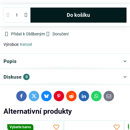
Do košíku
Přidat k Oblíbeným
Doručení
Výrobce:
Kenzel
Popis
Diskuse
0
Facebook
Twitter
Bluesky
Pinterest
Reddit
LinkedIn
WhatsApp
E-
mail
Alternativní produkty
Vyberte barvu