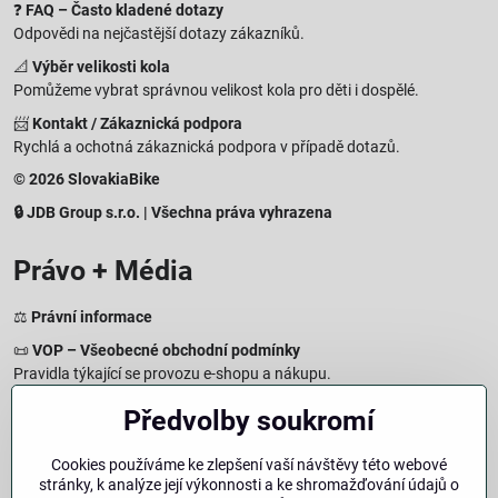
❓
FAQ – Často kladené dotazy
Odpovědi na nejčastější dotazy zákazníků.
📐
Výběr velikosti kola
Pomůžeme vybrat správnou velikost kola pro děti i dospělé.
📨
Kontakt / Zákaznická podpora
Rychlá a ochotná zákaznická podpora v případě dotazů.
© 2026 SlovakiaBike
🔒 JDB Group s.r.o. | Všechna práva vyhrazena
Právo + Média
⚖️
Právní informace
📜
VOP – Všeobecné obchodní podmínky
Pravidla týkající se provozu e-shopu a nákupu.
🔒
Zásady zpracování osobních údajů
Předvolby soukromí
Jak chráníme a zpracováváme vaše osobní údaje.
🍪
Informace o cookies
Cookies používáme ke zlepšení vaší návštěvy této webové
stránky, k analýze její výkonnosti a ke shromažďování údajů o
Informace o používaných cookies a zpracování údajů na webu.