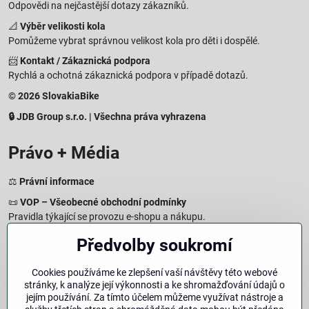
Odpovědi na nejčastější dotazy zákazníků.
📐
Výběr velikosti kola
Pomůžeme vybrat správnou velikost kola pro děti i dospělé.
📨
Kontakt / Zákaznická podpora
Rychlá a ochotná zákaznická podpora v případě dotazů.
© 2026 SlovakiaBike
🔒 JDB Group s.r.o. | Všechna práva vyhrazena
Právo + Média
⚖️
Právní informace
📜
VOP – Všeobecné obchodní podmínky
Pravidla týkající se provozu e-shopu a nákupu.
🔒
Zásady zpracování osobních údajů
Předvolby soukromí
Jak chráníme a zpracováváme vaše osobní údaje.
🍪
Informace o cookies
Cookies používáme ke zlepšení vaší návštěvy této webové
stránky, k analýze její výkonnosti a ke shromažďování údajů o
Informace o používaných cookies a zpracování údajů na webu.
jejím používání. Za tímto účelem můžeme využívat nástroje a
↩️
Právo na odstoupení – 14denní vrácení