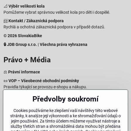
📐
Výběr velikosti kola
Pomůžeme vybrat správnou velikost kola pro děti i dospělé.
📨
Kontakt / Zákaznická podpora
Rychlá a ochotná zákaznická podpora v případě dotazů.
© 2026 SlovakiaBike
🔒 JDB Group s.r.o. | Všechna práva vyhrazena
Právo + Média
⚖️
Právní informace
📜
VOP – Všeobecné obchodní podmínky
Pravidla týkající se provozu e-shopu a nákupu.
🔒
Zásady zpracování osobních údajů
Předvolby soukromí
Jak chráníme a zpracováváme vaše osobní údaje.
🍪
Informace o cookies
Cookies používáme ke zlepšení vaší návštěvy této webové
stránky, k analýze její výkonnosti a ke shromažďování údajů o
Informace o používaných cookies a zpracování údajů na webu.
jejím používání. Za tímto účelem můžeme využívat nástroje a
↩️
Právo na odstoupení – 14denní vrácení
služby třetích stran a shromážděná data mohou být předána