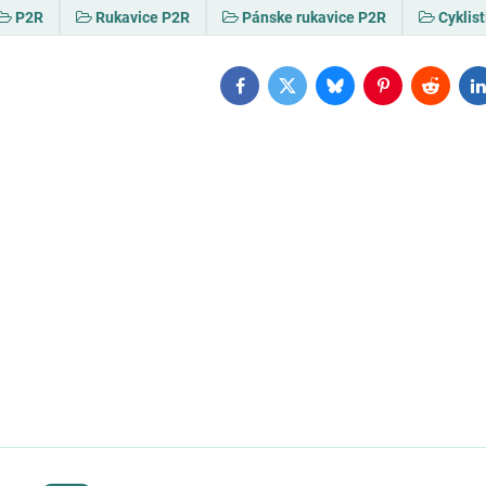
P2R
Rukavice P2R
Pánske rukavice P2R
Cyklis
Facebook
Twitter
Bluesky
Pinterest
Reddit
L