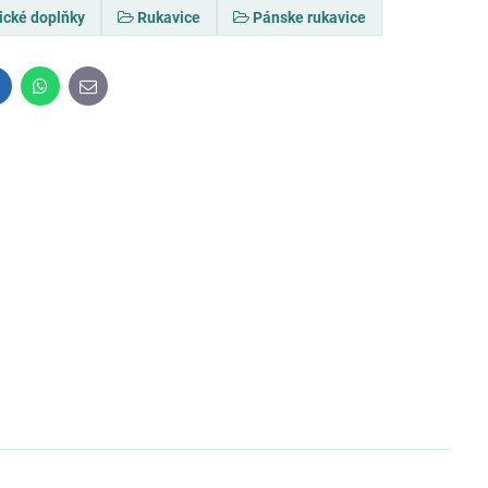
tické doplňky
Rukavice
Pánske rukavice
inkedIn
WhatsApp
E-
mail