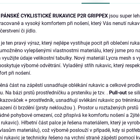
PÁNSKÉ CYKLISTICKÉ RUKAVICE P2R GRIPPEX
jsou super leh
 zpracovaně a vysoký komfortem při nošení, který Vás nenutí ruka
erstvení či jídlo.
je ten pravý výraz, který nejlépe vystihuje pocit při oblečení ru
je umožněno vylepšenými vlastnostmi materiálu, který jsme pro n
ím využijte údaje velikostní tabulky. Nový materiál Lycra mesh s
poskytuje výborné odvětrání. Vyladěný střih rukavic, který respe
rt při nošení.
ná část na zápěstí usnadňuje oblékání rukavic a celkové prodlou
 Na bázi prstů prostředníčku a prsteníku je tzv. .
Pull-out
se sil
kazováček + prostředník, usnadňují svlékání rukavic po tréninku,
i řazení či brzdění (prsty nekloužou ). Prostor u roztažených pr
žádné pohybové omezení, což přispívá ke komfortu nošení a 2jité 
ukavic). Hřbetní část palce je řešena materiálem, který je vyr
lasům materiálu), což výborně poslouží v případě, kdy si potřebu
ní rukavic je technicky řešeno na vrchní straně zápěstí pomocí 