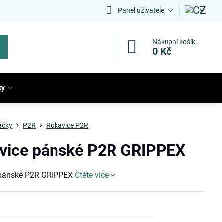
Panel uživatele
Nákupní košík
0 Kč
ky
ačky
P2R
Rukavice P2R
vice pánské P2R GRIPPEX
 pánské P2R GRIPPEX
Čtěte více