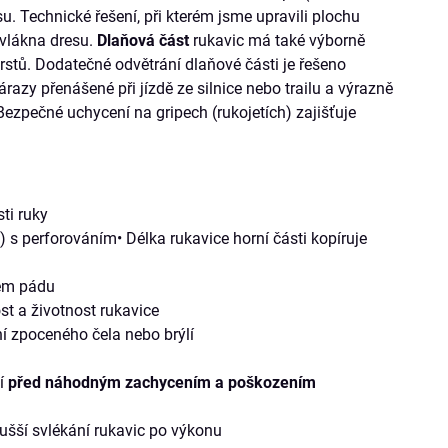
su. Technické řešení, při kterém jsme upravili plochu
vlákna dresu.
Dlaňová část
rukavic má také výborně
prstů. Dodatečné odvětrání dlaňové části je řešeno
nárazy přenášené při jízdě ze silnice nebo trailu a výrazně
Bezpečné uchycení na gripech (rukojetích) zajišťuje
ti ruky
 s perforováním• Délka rukavice horní části kopíruje
ném pádu
t a životnost rukavice
í zpoceného čela nebo brýlí
ní
před náhodným zachycením a poškozením
ušší svlékání rukavic po výkonu