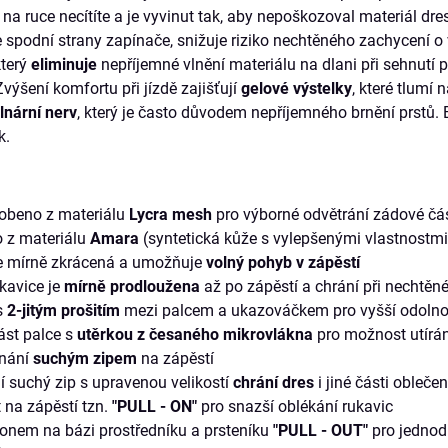
 na ruce necítíte a je vyvinut tak, aby nepoškozoval materiál dre
 spodní strany zapínače, snižuje riziko nechtěného zachycení o 
který
eliminuje
nepříjemné vlnění materiálu na dlani při sehnutí 
Zvýšení komfortu při jízdě zajišťují
gelové výstelky
, které tlumí 
ulnární nerv
, který je často důvodem nepříjemného brnění prstů. 
k.
yrobeno z materiálu
Lycra mesh
pro výborné odvětrání zádové čás
o z materiálu
Amara
(syntetická kůže s vylepšenými vlastnostmi)
je mírně zkrácená a umožňuje
volný pohyb v zápěstí
ukavice je
mírně prodloužena
až po zápěstí a chrání při nechtě
 s
2-jitým prošitím
mezi palcem a ukazováčkem pro vyšší odolnos
část palce s
utěrkou z česaného mikrovlákna
pro možnost utírán
ínání
suchým zipem
na zápěstí
ní suchý zip s upravenou velikostí
chrání dres
i jiné části obleče
 na zápěstí tzn.
"PULL - ON"
pro snazší oblékání rukavic
ikonem na bázi prostředníku a prsteníku
"PULL - OUT"
pro jednod