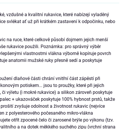
ké, vzdušné a kvalitní rukavice, které nabízejí vyladěný
vice svlékat ať už při krátkém zastavení k odpočinku, nebo
kavic na ruce, které celkově působí dojmem jejich menší
aše rukavice použili. Poznámka: pro správný výběr
 vylepšenými vlastnostmi vlákna výborně kopíruje povrch
ktuje anatomii mužské ruky přesně sedí a poskytuje
žení dlaňové části chrání vnitřní část zápěstí při
ikonovým potiskem... jsou to proužky, které při jejich
 či výletu (i mokré rukavice) a silikon zároveň poskytuje
stů palec + ukazováček poskytuje 100% hybnost prstů, takže
prošití zvyšuje odolnost a životnost rukavic (nejvíce
oben z polyesterového počesaného mikro-vlákna
jete otřít zpocené čelo či zarosené brýle po výkonu (tzv.
kvalitního a na dotek měkkého suchého zipu (vrchní strana