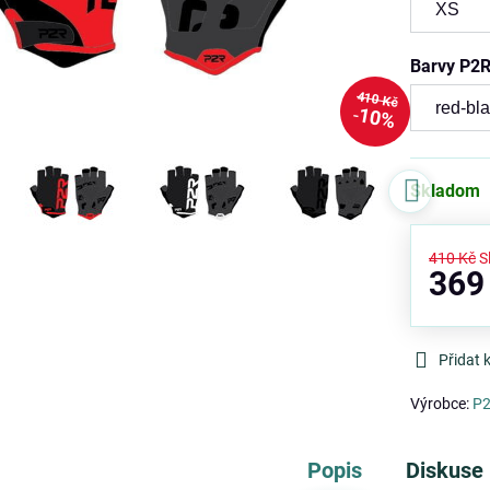
Barvy P2
410 Kč
10%
Skladom
410 Kč
S
369
Přidat 
Výrobce:
P
Popis
Diskuse