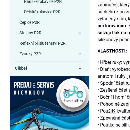
Pánske rukavice P2R
zapínače), který
suchého zipu ze
Dětské rukavice P2R
vyladěný střih, 
Čepice P2R
perforováním
. 
snižují tlak na 
Stojany P2R
silikonový potis
Reflexní příslušenství P2R
VLASTNOSTI:
Zvonky P2R
• Hřbet ruky: v
Qibbel
• Dlaň: vyroben
anatomii ruky, 
• Spodní část r
• Zesílená část
• Boční i horní 
• Pohodlné zap
• Použitý kvalit
• Zpevněná část
• Poutka se sil