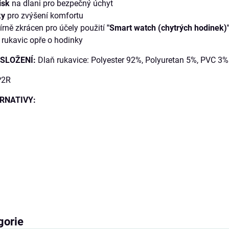
isk
na dlani pro bezpečný úchyt
ky
pro zvýšení komfortu
írně zkrácen pro účely použití
"Smart watch (chytrých hodinek)
 rukavic opře o hodinky
SLOŽENÍ:
Dlaň rukavice: Polyester 92%, Polyuretan 5%, PVC 3%
P2R
RNATIVY:
gorie