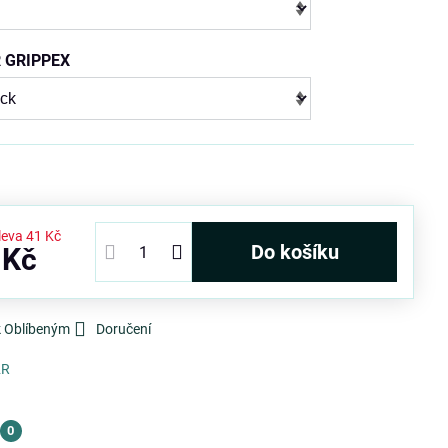
R GRIPPEX
leva
41 Kč
Do košíku
 Kč
k Oblíbeným
Doručení
2R
0