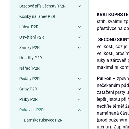
Brzdové příslušenství P2R
KRÁTKOPRSTÉ 
Košíky na láhev P2R
střih, kvalitní
Láhve P2R
přestávce na obč
Osvětlení P2R
"SECOND SKIN"
velikosti, což 
Zámky P2R
velikosti, pros
Hustilky P2R
ruky a zároveň 
maximální komfo
Nářadí P2R
Pull-on
– zpevně
Pedály P2R
nečekaném pádu.
Gripy P2R
zatažení prsty u
lepší jistotu př
Přilby P2R
necítíte téměř 
Rukavice P2R
namáhaná část r
(prodlouženým v
Dámske rukavice P2R
utěrka). Zapíná