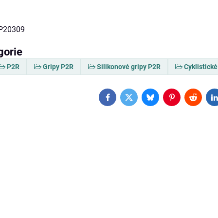
P20309
gorie
P2R
Gripy P2R
Silikonové gripy P2R
Cyklistick
Facebook
Twitter
Bluesky
Pinterest
Reddit
L