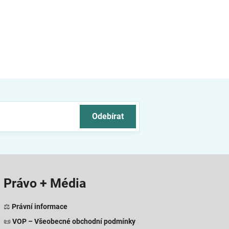
Odebírat
Právo + Média
⚖️
Právní informace
📜
VOP – Všeobecné obchodní podmínky