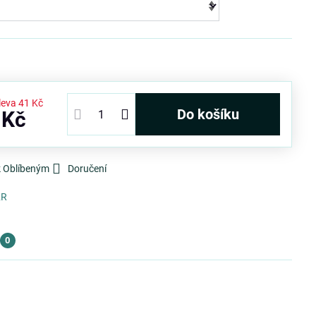
leva
41 Kč
Do košíku
 Kč
k Oblíbeným
Doručení
2R
0