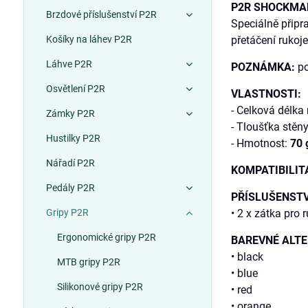
P2R SHOCKMA
Brzdové příslušenství P2R
Speciálně připr
Košíky na láhev P2R
přetáčení rukoj
Láhve P2R
POZNÁMKA:
po
Osvětlení P2R
VLASTNOSTI:
- Celková délka 
Zámky P2R
- Tloušťka stěny
Hustilky P2R
- Hmotnost:
70 
Nářadí P2R
KOMPATIBILIT
Pedály P2R
PŘÍSLUŠENSTV
Gripy P2R
• 2 x zátka pro r
Ergonomické gripy P2R
BAREVNÉ ALTE
• black
MTB gripy P2R
• blue
Silikonové gripy P2R
• red
• orange