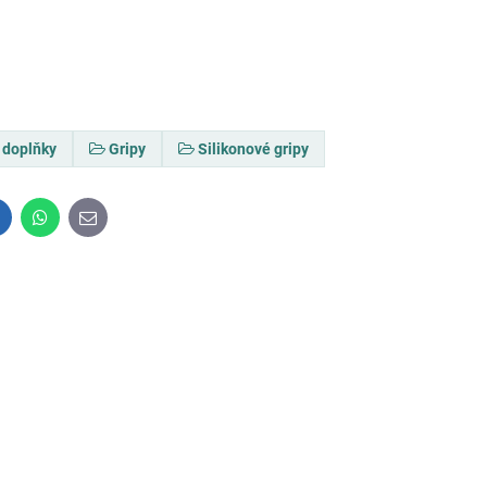
é doplňky
Gripy
Silikonové gripy
inkedIn
WhatsApp
E-
mail