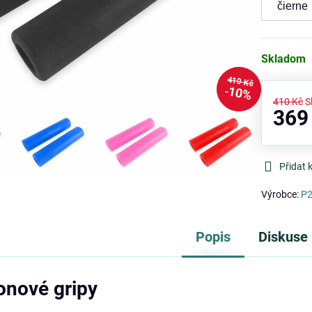
Skladom
410 Kč
10%
410 Kč
S
369
Přidat 
Výrobce:
P
Popis
Diskuse
onové gripy