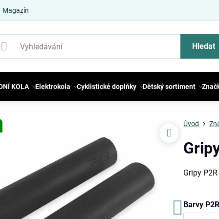
Magazín
Hledat
DNÍ KOLA
Elektrokola
Cyklistické doplňky
Dětský sortiment
Znač
Úvod
Zn
Grip
Gripy P2
Barvy P2