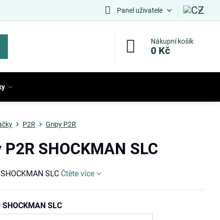
Panel uživatele
Nákupní košík
0 Kč
ky
ačky
P2R
Gripy P2R
y P2R SHOCKMAN SLC
R SHOCKMAN SLC
Čtěte více
R SHOCKMAN SLC