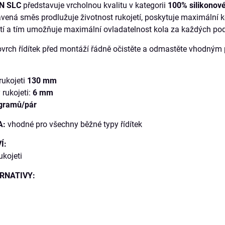
N SLC
představuje vrcholnou kvalitu v kategorii
100% silikonové
avená směs prodlužuje životnost rukojetí, poskytuje maximální k
etí a tím umožňuje maximální ovladatelnost kola za každých po
vrch řídítek před montáží řádně očistěte a odmastěte vhodným 
rukojeti
130 mm
 rukojeti:
6 mm
gramů/pár
A:
vhodné pro všechny běžné typy řídítek
Í:
ukojeti
RNATIVY: