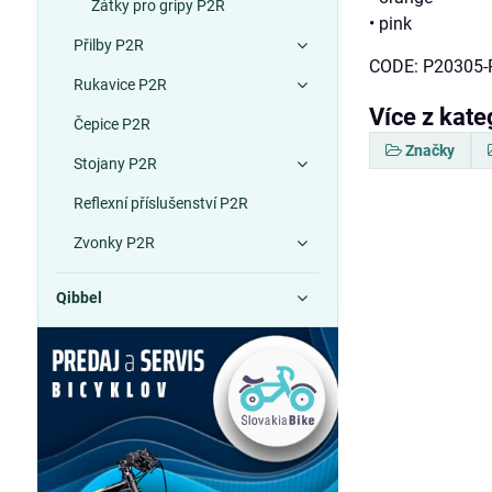
Zátky pro gripy P2R
• pink
Přilby P2R
CODE: P20305-
Rukavice P2R
Více z kate
Čepice P2R
Značky
Stojany P2R
Reflexní příslušenství P2R
Zvonky P2R
Qibbel