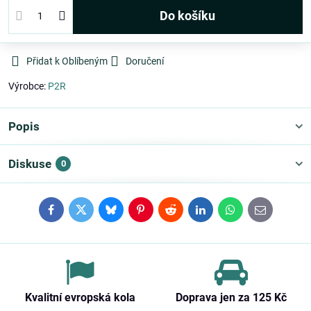
Do košíku
Přidat k Oblíbeným
Doručení
Výrobce:
P2R
Popis
Diskuse
0
Facebook
Twitter
Bluesky
Pinterest
Reddit
LinkedIn
WhatsApp
E-
mail
Kvalitní evropská kola
Doprava jen za 125 Kč