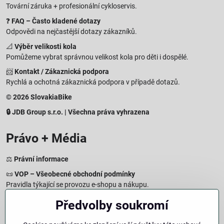
Tovární záruka + profesionální cykloservis.
❓
FAQ – Často kladené dotazy
Odpovědi na nejčastější dotazy zákazníků.
📐
Výběr velikosti kola
Pomůžeme vybrat správnou velikost kola pro děti i dospělé.
📨
Kontakt / Zákaznická podpora
Rychlá a ochotná zákaznická podpora v případě dotazů.
© 2026 SlovakiaBike
🔒 JDB Group s.r.o. | Všechna práva vyhrazena
Právo + Média
⚖️
Právní informace
📜
VOP – Všeobecné obchodní podmínky
Pravidla týkající se provozu e-shopu a nákupu.
🔒
Zásady zpracování osobních údajů
Předvolby soukromí
Jak chráníme a zpracováváme vaše osobní údaje.