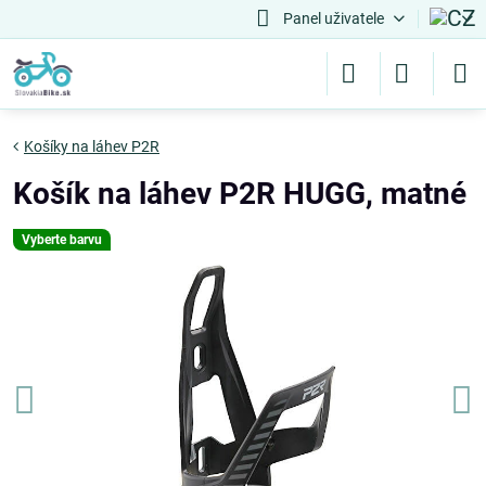
Panel uživatele
Košíky na láhev P2R
Košík na láhev P2R HUGG, matné
Vyberte barvu