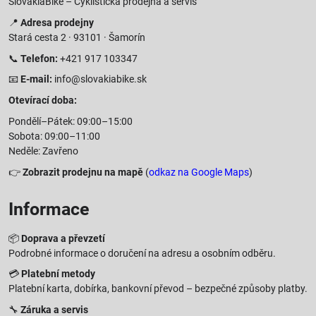
SlovakiaBike – Cyklistická prodejna a servis
📍
Adresa prodejny
Stará cesta 2 · 93101 · Šamorín
📞
Telefon:
+421 917 103347
📧
E-mail:
info@slovakiabike.sk
Otevírací doba:
Pondělí–Pátek: 09:00–15:00
Sobota: 09:00–11:00
Neděle: Zavřeno
👉
Zobrazit prodejnu na mapě
(
odkaz na Google Maps
)
Informace
📦
Doprava a převzetí
Podrobné informace o doručení na adresu a osobním odběru.
💳
Platební metody
Platební karta, dobírka, bankovní převod – bezpečné způsoby platby.
🔧
Záruka a servis