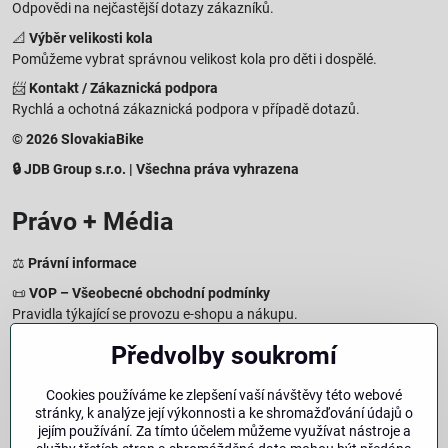
Odpovědi na nejčastější dotazy zákazníků.
📐
Výběr velikosti kola
Pomůžeme vybrat správnou velikost kola pro děti i dospělé.
📨
Kontakt / Zákaznická podpora
Rychlá a ochotná zákaznická podpora v případě dotazů.
© 2026 SlovakiaBike
🔒 JDB Group s.r.o. | Všechna práva vyhrazena
Právo + Média
⚖️
Právní informace
📜
VOP – Všeobecné obchodní podmínky
Pravidla týkající se provozu e-shopu a nákupu.
🔒
Zásady zpracování osobních údajů
Předvolby soukromí
Jak chráníme a zpracováváme vaše osobní údaje.
🍪
Informace o cookies
Cookies používáme ke zlepšení vaší návštěvy této webové
stránky, k analýze její výkonnosti a ke shromažďování údajů o
Informace o používaných cookies a zpracování údajů na webu.
jejím používání. Za tímto účelem můžeme využívat nástroje a
↩️
Právo na odstoupení – 14denní vrácení