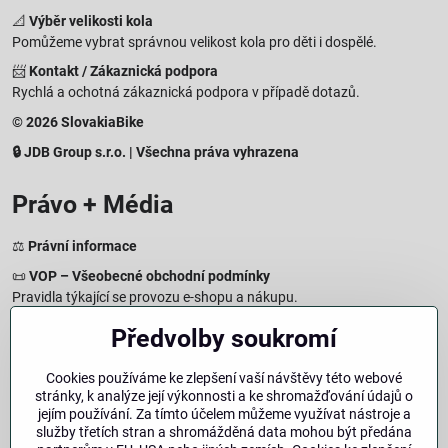
📐
Výběr velikosti kola
Pomůžeme vybrat správnou velikost kola pro děti i dospělé.
📨
Kontakt / Zákaznická podpora
Rychlá a ochotná zákaznická podpora v případě dotazů.
© 2026 SlovakiaBike
🔒 JDB Group s.r.o. | Všechna práva vyhrazena
Právo + Média
⚖️
Právní informace
📜
VOP – Všeobecné obchodní podmínky
Pravidla týkající se provozu e-shopu a nákupu.
🔒
Zásady zpracování osobních údajů
Předvolby soukromí
Jak chráníme a zpracováváme vaše osobní údaje.
🍪
Informace o cookies
Cookies používáme ke zlepšení vaší návštěvy této webové
stránky, k analýze její výkonnosti a ke shromažďování údajů o
Informace o používaných cookies a zpracování údajů na webu.
jejím používání. Za tímto účelem můžeme využívat nástroje a
↩️
Právo na odstoupení – 14denní vrácení
služby třetích stran a shromážděná data mohou být předána