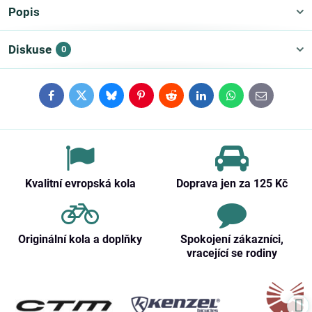
Popis
Diskuse
0
Facebook
Twitter
Bluesky
Pinterest
Reddit
LinkedIn
WhatsApp
E-
mail
Kvalitní evropská kola
Doprava jen za 125 Kč
Originální kola a doplňky
Spokojení zákazníci,
vracející se rodiny