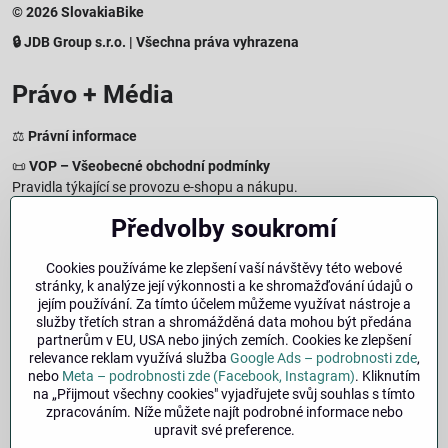
© 2026 SlovakiaBike
🔒 JDB Group s.r.o. | Všechna práva vyhrazena
Právo + Média
⚖️
Právní informace
📜
VOP – Všeobecné obchodní podmínky
Pravidla týkající se provozu e-shopu a nákupu.
🔒
Zásady zpracování osobních údajů
Předvolby soukromí
Jak chráníme a zpracováváme vaše osobní údaje.
🍪
Informace o cookies
Cookies používáme ke zlepšení vaší návštěvy této webové
stránky, k analýze její výkonnosti a ke shromažďování údajů o
Informace o používaných cookies a zpracování údajů na webu.
jejím používání. Za tímto účelem můžeme využívat nástroje a
↩️
Právo na odstoupení – 14denní vrácení
služby třetích stran a shromážděná data mohou být předána
Postup a podmínky odstoupení od nákupu.
partnerům v EU, USA nebo jiných zemích. Cookies ke zlepšení
relevance reklam využívá služba
Google Ads – podrobnosti zde
,
🏢
Impresum
nebo
Meta – podrobnosti zde (Facebook, Instagram)
. Kliknutím
Údaje o provozovateli a právní informace.
na „Přijmout všechny cookies" vyjadřujete svůj souhlas s tímto
zpracováním. Níže můžete najít podrobné informace nebo
🔐
Bezpečnost
upravit své preference.