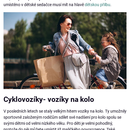
umístěno v dětské sedačce musí mít na hlavě
dětskou přilbu
.
Cyklovozíky- vozíky na kolo
V posledních letech se staly velkým hitem vozíky na kolo. Ty umožnily
sportovně založeným rodičům sdílet své nadšení pro kolo spolu se
svými dětmi od velmi nízkého věku. Pro děti je velmi pohodlný,
protože do něj můžete umístit již maličkého novorozence. Také