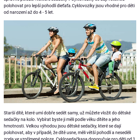
polohovat pro lepší pohodlí dieťaťa.Cyklovozíky jsou vhodné pro děti
od narození až do 4 - 5 let.
Starší dítě, které umí dobře sedět samy, už můžete vložit do dětské
sedačky na kolo. Vybírat byste ji měli podle věku dítěte a jeho
hmotnosti. Velkou výhodou jsou dětské sedačky, které se dají
polohovat, aby v případě, že dítě usne, měli větší pohodlí a neseděli
zcela ve vzpřímené poloze. Cyklosedačkasa doporučuje pro děti od 1