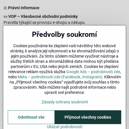
⚖️
Právní informace
📜
VOP – Všeobecné obchodní podmínky
Pravidla týkající se provozu e-shopu a nákupu.
🔒
Zásady zpracování osobních údajů
Předvolby soukromí
Jak chráníme a zpracováváme vaše osobní údaje.
🍪
Informace o cookies
Cookies používáme ke zlepšení vaší návštěvy této webové
stránky, k analýze její výkonnosti a ke shromažďování údajů o
Informace o používaných cookies a zpracování údajů na webu.
jejím používání. Za tímto účelem můžeme využívat nástroje a
↩️
Právo na odstoupení – 14denní vrácení
služby třetích stran a shromážděná data mohou být předána
Postup a podmínky odstoupení od nákupu.
partnerům v EU, USA nebo jiných zemích. Cookies ke zlepšení
relevance reklam využívá služba
Google Ads – podrobnosti zde
,
🏢
Impresum
nebo
Meta – podrobnosti zde (Facebook, Instagram)
. Kliknutím
Údaje o provozovateli a právní informace.
na „Přijmout všechny cookies" vyjadřujete svůj souhlas s tímto
zpracováním. Níže můžete najít podrobné informace nebo
🔐
Bezpečnost
upravit své preference.
Facebook
Instagram
Zásady ochrany soukromí
Odmítnout vše
Přijmout všechny cookies
©
2026
Copyright
Předvolby soukromí
Zásady ochrany soukromí
Stav objednávky
Ukázat podrobnosti