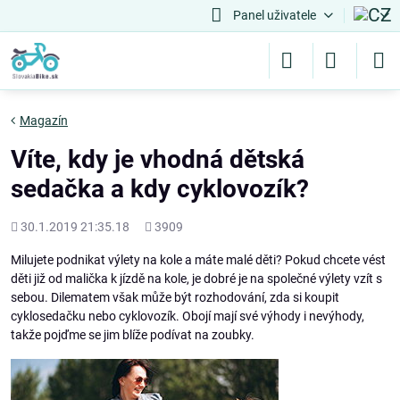
Panel uživatele
Magazín
Víte, kdy je vhodná dětská
sedačka a kdy cyklovozík?
Přidáno
Počet
30.1.2019 21:35.18
3909
shlédnutí
Milujete podnikat výlety na kole a máte malé děti? Pokud chcete vést
děti již od malička k jízdě na kole, je dobré je na společné výlety vzít s
sebou. Dilematem však může být rozhodování, zda si koupit
cyklosedačku nebo cyklovozík. Obojí mají své výhody i nevýhody,
takže pojďme se jim blíže podívat na zoubky.