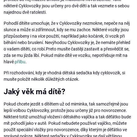
některé Cyklovozíky jsou určeny pro dvě děti a tak vezmete s sebou
najednou dvě ratolesti.
Pohodlí dítěte umocňuje, že v Cyklovozíky nezmokne, nepeče na něj
slunce a může si zdřímnout, kdy se mu zachce. Některé vozíky jsou
přizpůsobeny i na více použití, například jako kočárek, či vozík při
běhání nebo bruslení. Nevýhodou Cyklovozíky je, že nemáte přehled
o vašem dítěti, co robí.Preto musíte častěji zastavit a přesvědčit se,
zda se mu jízda líbí. Pokud máte dítě ve vozíku, nepotřebuje mít na
hlavě
přilbu
.
Při rozhodování, kdy je vhodná dětská sedačka kdy cyklovozík, si
musíte položit několik důležitých otázek.
Jaký věk má dítě?
Pokud chcete jezdit s dítětem už od miminka, tak samozřejmě jsou
lepší volbou Cyklovozíky, protože jsou určeny již pro novorozence.
Některé totiž umožňují vložení i dětského vajíčka a tak děťátko bude
mít pohodlí jako v autě. Pokud nebudete používat vajíčko, můžete
použít speciální vložky pro novorozence, díky kterým je děťátko ve
správné poloze. Některé sedačky v Cyklovozíky se dají většinou