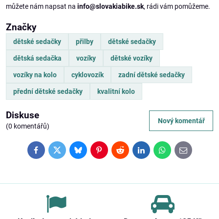
můžete nám napsat na
info@slovakiabike.sk
, rádi vám pomůžeme.
Značky
dětské sedačky
přilby
dětské sedačky
dětská sedačka
vozíky
dětské vozíky
vozíky na kolo
cyklovozík
zadní dětské sedačky
přední dětské sedačky
kvalitní kolo
Diskuse
Nový komentář
(0 komentářů)
Facebook
Twitter
Bluesky
Pinterest
Reddit
LinkedIn
WhatsApp
E-
mail