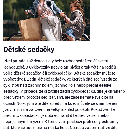
Dětské sedačky
Před patnácti až dvaceti lety bylo rozhodování rodičů velmi
jednoduché.O Cyklovozíky nebylo ani slyšet a tak většina rodičů
volila dětské sedačky, čili cyklosedačky. Dětské sedačky můžete
vybírat dvojí. Zadní dětské sedačky, ve kterých dítě sedí vzadu za
cyklistou nad zadním kolem jízdního kola nebo
přední dětské
sedačky
. V případě, že si zvolíte zadní cyklosedačku, dítě je chráněno
před větrem, protože sedí za vámi, ale zase nemáte své dítě na
očiach.No když máte dítě vpředu na kole, můžete se s ním během
jízdy i mluvit a zároveň má velký rozhled po okolí. Pokud zvolíte
přední cyklosedačku, je dobré chránit dítě před větrem nebo
nepříjemným hmyzem. K tomu vám poslouží průhledný ochranný
štít, který se upevňuje na řídítka kola. Netřeba zapomínat, že dítě