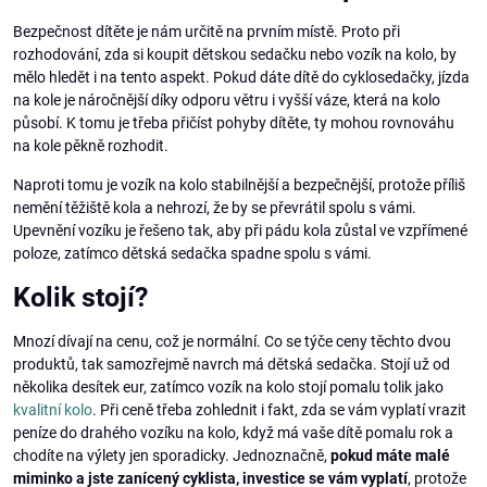
Bezpečnost dítěte je nám určitě na prvním místě. Proto při
rozhodování, zda si koupit dětskou sedačku nebo vozík na kolo, by
mělo hledět i na tento aspekt. Pokud dáte dítě do cyklosedačky, jízda
na kole je náročnější díky odporu větru i vyšší váze, která na kolo
působí. K tomu je třeba přičíst pohyby dítěte, ty mohou rovnováhu
na kole pěkně rozhodit.
Naproti tomu je vozík na kolo stabilnější a bezpečnější, protože příliš
nemění těžiště kola a nehrozí, že by se převrátil spolu s vámi.
Upevnění vozíku je řešeno tak, aby při pádu kola zůstal ve vzpřímené
poloze, zatímco dětská sedačka spadne spolu s vámi.
Kolik stojí?
Mnozí dívají na cenu, což je normální. Co se týče ceny těchto dvou
produktů, tak samozřejmě navrch má dětská sedačka. Stojí už od
několika desítek eur, zatímco vozík na kolo stojí pomalu tolik jako
kvalitní kolo
. Při ceně třeba zohlednit i fakt, zda se vám vyplatí vrazit
peníze do drahého vozíku na kolo, když má vaše dítě pomalu rok a
chodíte na výlety jen sporadicky. Jednoznačně,
pokud máte malé
miminko a jste zanícený cyklista, investice se vám vyplatí
, protože