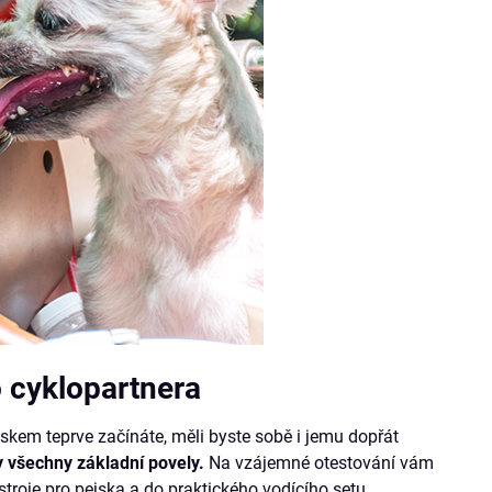
o cyklopartnera
ejskem teprve začínáte, měli byste sobě i jemu dopřát
y všechny základní povely.
Na vzájemné otestování vám
stroje pro pejska a do praktického vodícího setu