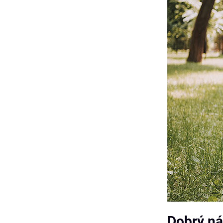
Dobrý ná