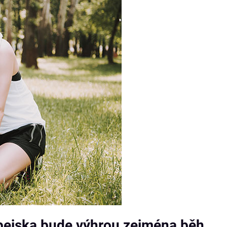
 pejska bude výhrou zejména běh