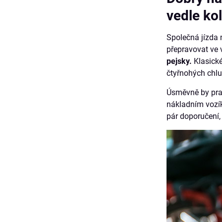
vedle ko
Společná jízda 
přepravovat ve 
pejsky.
Klasick
čtyřnohých chl
Úsměvně by prav
nákladním vozík
pár doporučení,