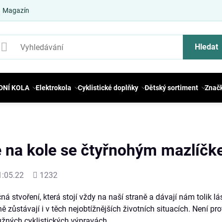
Magazín
Hledat
DNÍ KOLA
Elektrokola
Cyklistické doplňky
Dětský sortiment
Znač
 na kole se čtyřnohým mazlíč
Počet
1:05.22
1232
shlédnutí
ná stvoření, která stojí vždy na naší straně a dávají nám tolik lá
rně zůstávají i v těch nejobtížnějších životních situacích. Není pr
žných cyklistických výpravách.