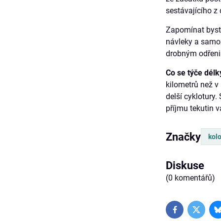
sestávajícího z 
Zapomínat byst
návleky a sam
drobným odřeni
Co se týče délk
kilometrů než v
delší cyklotury
příjmu tekutin 
Značky
kol
Diskuse
(0 komentářů)
Facebook
Twitter