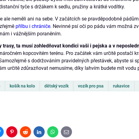
distanční tyče s držákem k sedlu, pružiny a krátké vodítky.
e ale neměli ani na sebe. V začátcích se pravděpodobně pádům
ozřejmě
přilbu i chrániče
. Nevinné psí oči po pádu vám možná zv
nám i vážnějším poraněním.
y trasy, ta musí zohledňovat kondici vaši i pejska a v neposledn
 náročném kopcovitém terénu. Pro začátek vám určitě postačí krat
. Samozřejmě s dodržováním pravidelných přestávek, abyste si s
vám určitě zdůrazňovat nemusíme, díky lahvím budete mít vodu p
o
košík na kolo
dětský vozík
vozík pro psa
rukavice
Bluesky
Pinterest
Reddit
LinkedIn
WhatsApp
E-
mail