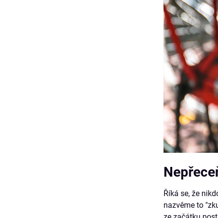
Nepřeceň
Říká se, že nikd
nazvěme to "zku
ze začátku posta