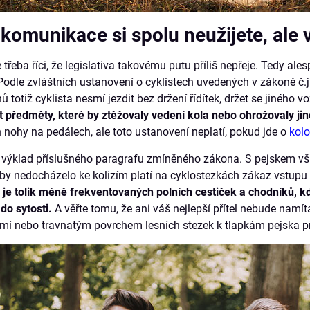
 komunikace si spolu neužijete, ale 
třeba říci, že legislativa takovému putu příliš nepřeje. Tedy al
odle zvláštních ustanovení o cyklistech uvedených v zákoně č.
 totiž cyklista nesmí jezdit bez držení řídítek, držet se jiného vo
zit předměty, které by ztěžovaly vedení kola nebo ohrožovaly jin
ň nohy na pedálech, ale toto ustanovení neplatí, pokud jde o
kol
ý výklad příslušného paragrafu zmíněného zákona. S pejskem v
by nedocházelo ke kolizím platí na cyklostezkách zákaz vstupu 
e
je tolik méně frekventovaných polních cestiček a chodníků, 
do sytosti.
A věřte tomu, že ani váš nejlepší přítel nebude namít
mí nebo travnatým povrchem lesních stezek k tlapkám pejska př