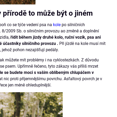
v přírodě to může být o jiném
espoň co se týče vedení psa na
kole
po silničních
j. 8/2009 Sb. o silničním provozu ao změně a doplnění
zidla,
řídit během jízdy druhé kolo, ruční vozík, psa ani
é účastníky silničního provozu .
Při jízdě na kole musí mít
o
, jehož pohon nezajišťují pedály.
šak můžete mít problémy i na cyklostezkách. Z důvodu
se psem. Upřímně řečeno, tyto zákazy vás příliš mrzet
kde se budete moci s vaším oblíbeným chlupáčem v
at nic proti příjemnějšímu povrchu. Asfaltový povrch je v
ece jen méně ohleduplnější.