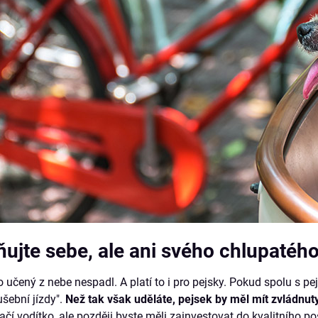
ujte sebe, ale ani svého chlupatéh
o učený z nebe nespadl. A platí to i pro pejsky. Pokud spolu s p
šební jízdy".
Než tak však uděláte, pejsek by měl mít zvládnut
čí vodítko, ale později byste měli zainvestovat do kvalitního po