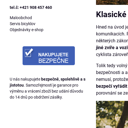
tel.č: +421 908 457 460
Klasické
Maloobchod
Servis bicyklov
Hned na úvod je 
Objednávky e-shop
komunikacích. P
některých zákonů
jiné zvíře a vo
cyklista zárove
Tolik tedy voln
bezpečnosti a a
nemusí, protož
U nás nakupujete
bezpečně, spolehlivě a s
jistotou
. Samozřejmostí je garance pro
bezpečí vyřádit 
výměnu a vrácení zboží bez udání důvodu
porovnání se ze
do 14 dnů po obdržení zásilky.