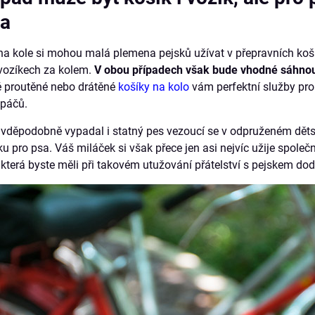
la
na kole si mohou malá plemena pejsků užívat v přepravních koš
vozíkech za kolem.
V obou případech však bude vhodné sáhnout
é proutěné nebo drátěné
košíky na kolo
vám perfektní služby pro
upáčů.
děpodobně vypadal i statný pes vezoucí se v odpruženém dětsk
u pro psa. Váš miláček si však přece jen asi nejvíc užije společ
 která byste měli při takovém utužování přátelství s pejskem dod