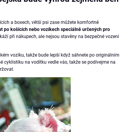
ících a boxech, větší psi zase můžete komfortně
 po košících nebo vozíkech speciálně určených pro
káží při nákupech, ale nejsou stavěny na bezpečné vození
ém vozíku, takže bude lepší když sáhnete po originálním
né cyklistiku na vodítku vedle vás, takže se podívejme na
ržovat.