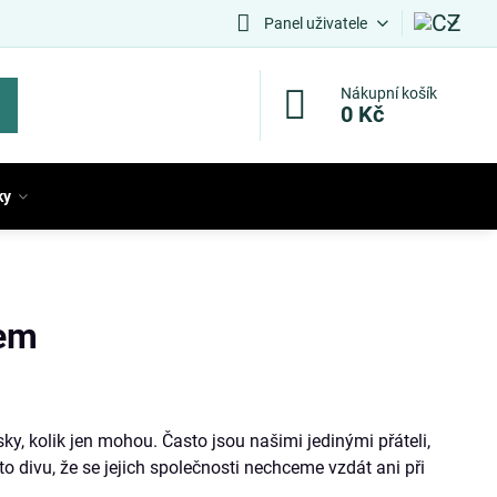
Panel uživatele
Nákupní košík
0 Kč
ky
kem
sky, kolik jen mohou. Často jsou našimi jedinými přáteli,
oto divu, že se jejich společnosti nechceme vzdát ani při