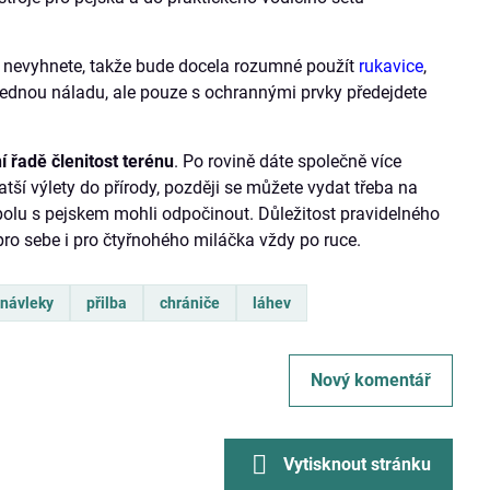
 nevyhnete, takže bude docela rozumné použít
rukavice
,
ednou náladu, ale pouze s ochrannými prvky předejdete
í řadě členitost terénu
. Po rovině dáte společně více
ší výlety do přírody, později se můžete vydat třeba na
polu s pejskem mohli odpočinout. Důležitost pravidelného
ro sebe i pro čtyřnohého miláčka vždy po ruce.
návleky
přilba
chrániče
láhev
Nový komentář
Vytisknout stránku