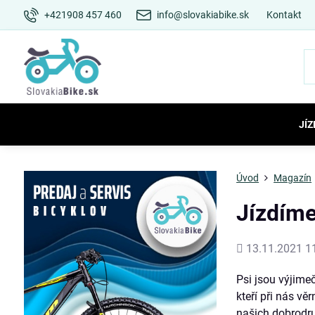
+421908 457 460
info@slovakiabike.sk
Kontakt
JÍZ
Úvod
Magazín
Jízdíme
Přidáno
13.11.2021 1
Psi jsou výjimeč
kteří při nás vě
našich dobrodru