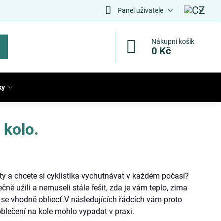
Panel uživatele
Nákupní košík
0 Kč
ky
 kolo.
sty a chcete si cyklistika vychutnávat v každém počasí?
ečně užili a nemuseli stále řešit, zda je vám teplo, zima
a se vhodně obliecť.V následujících řádcích vám proto
blečení na kole mohlo vypadat v praxi.