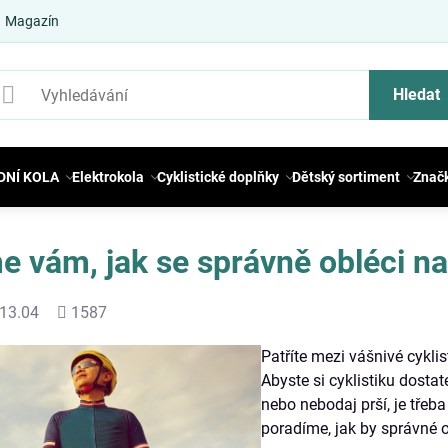
Magazín
Hledat
DNÍ KOLA
Elektrokola
Cyklistické doplňky
Dětský sortiment
Znač
 vám, jak se správně obléci na
Počet
13.04
1587
shlédnutí
Patříte mezi vášnivé cykli
Abyste si cyklistiku dostat
nebo nebodaj prší, je třeb
poradíme, jak by správné o