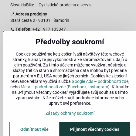
SlovakiaBike – Cyklistická prodejna a servis
📍
Adresa prodejny
Stará cesta 2 · 93101 · Šamorín
📞
Telefon:
+421 917 103347
📧
E-mail:
info@slovakiabike.sk
Předvolby soukromí
Otevírací doba:
Cookies používáme ke zlepšení vaší návštěvy této webové
Pondělí–Pátek: 09:00–15:00
stránky, k analýze její výkonnosti a ke shromažďování údajů o
Sobota: 09:00–11:00
jejím používání. Za tímto účelem můžeme využívat nástroje a
Neděle: Zavřeno
služby třetích stran a shromážděná data mohou být předána
partnerům v EU, USA nebo jiných zemích. Cookies ke zlepšení
👉
Zobrazit prodejnu na mapě
(
odkaz na Google Maps
)
relevance reklam využívá služba
Google Ads – podrobnosti zde
,
nebo
Meta – podrobnosti zde (Facebook, Instagram)
. Kliknutím
na „Přijmout všechny cookies" vyjadřujete svůj souhlas s tímto
zpracováním. Níže můžete najít podrobné informace nebo
upravit své preference.
Zásady ochrany soukromí
Odmítnout vše
Přijmout všechny cookies
©
2