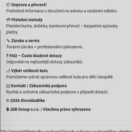
📦
Doprava a převzetí
Podrobné informace o doručení na adresu a osobním odběru.
💳
Platební metody
Platební karta, dobírka, bankovní převod – bezpečné způsoby
platby.
🔧
Záruka a servis
Tovární záruka + profesionální cykloservis.
❓
FAQ – Často kladené dotazy
Odpovědi na nejčastější dotazy zákazníků.
📐
Výběr velikosti kola
Pomůžeme vybrat správnou velikost kola pro děti i dospělé.
📨
Kontakt / Zákaznická podpora
Rychlá a ochotná zákaznická podpora v případě dotazů.
© 2026 SlovakiaBike
🔒 JDB Group s.r.o. | Všechna práva vyhrazena
026
Copyright
Předvolby soukromí
Zásady ochrany soukromí
Stav objedn