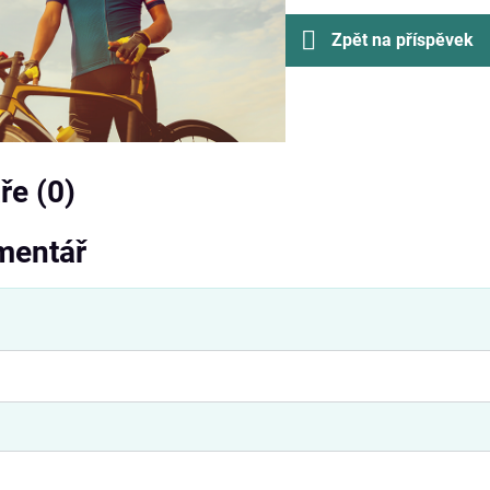
Zpět na příspěvek
e (0)
mentář