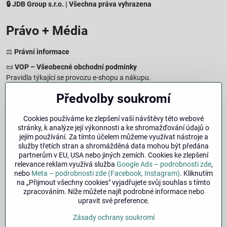
🔒 JDB Group s.r.o. | Všechna práva vyhrazena
Právo + Média
⚖️
Právní informace
📜
VOP – Všeobecné obchodní podmínky
Pravidla týkající se provozu e-shopu a nákupu.
🔒
Zásady zpracování osobních údajů
Předvolby soukromí
Jak chráníme a zpracováváme vaše osobní údaje.
🍪
Informace o cookies
Cookies používáme ke zlepšení vaší návštěvy této webové
stránky, k analýze její výkonnosti a ke shromažďování údajů o
Informace o používaných cookies a zpracování údajů na webu.
jejím používání. Za tímto účelem můžeme využívat nástroje a
↩️
Právo na odstoupení – 14denní vrácení
služby třetích stran a shromážděná data mohou být předána
Postup a podmínky odstoupení od nákupu.
partnerům v EU, USA nebo jiných zemích. Cookies ke zlepšení
relevance reklam využívá služba
Google Ads – podrobnosti zde
,
🏢
Impresum
nebo
Meta – podrobnosti zde (Facebook, Instagram)
. Kliknutím
Údaje o provozovateli a právní informace.
na „Přijmout všechny cookies" vyjadřujete svůj souhlas s tímto
zpracováním. Níže můžete najít podrobné informace nebo
🔐
Bezpečnost
upravit své preference.
Facebook
Instagram
Zásady ochrany soukromí