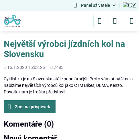
Panel uživatele
Největší výrobci jízdních kol na
Slovensku
Přidáno
Počet
16.1.2020 15:02.26
7483
shlédnutí
Cyklistika je na Slovensku stále populárnější. Proto vám přinášíme a
nabízíme největších výrobců kol jako CTM Bikes, DEMA, Kenzo.
Dovolte nám je troška představit
Zpět na příspěvek
Komentáře (0)
Nový komentář