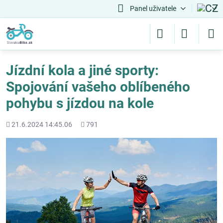
Panel uživatele
Jízdní kola a jiné sporty:
Spojování vašeho oblíbeného
pohybu s jízdou na kole
Přidáno
Počet
21.6.2024 14:45.06
791
shlédnutí