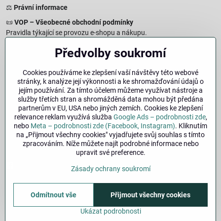
⚖️
Právní informace
📜
VOP – Všeobecné obchodní podmínky
Pravidla týkající se provozu e-shopu a nákupu.
🔒
Zásady zpracování osobních údajů
Předvolby soukromí
Jak chráníme a zpracováváme vaše osobní údaje.
🍪
Informace o cookies
Cookies používáme ke zlepšení vaší návštěvy této webové
stránky, k analýze její výkonnosti a ke shromažďování údajů o
Informace o používaných cookies a zpracování údajů na webu.
jejím používání. Za tímto účelem můžeme využívat nástroje a
↩️
Právo na odstoupení – 14denní vrácení
služby třetích stran a shromážděná data mohou být předána
Postup a podmínky odstoupení od nákupu.
partnerům v EU, USA nebo jiných zemích. Cookies ke zlepšení
relevance reklam využívá služba
Google Ads – podrobnosti zde
,
🏢
Impresum
nebo
Meta – podrobnosti zde (Facebook, Instagram)
. Kliknutím
Údaje o provozovateli a právní informace.
na „Přijmout všechny cookies" vyjadřujete svůj souhlas s tímto
zpracováním. Níže můžete najít podrobné informace nebo
🔐
Bezpečnost
upravit své preference.
Facebook
Instagram
Zásady ochrany soukromí
Odmítnout vše
Přijmout všechny cookies
©
2026
Copyright
Předvolby soukromí
Zásady ochrany soukromí
Stav objednávky
Ukázat podrobnosti
Vytvořeno systémem:
ByznysWeb.cz