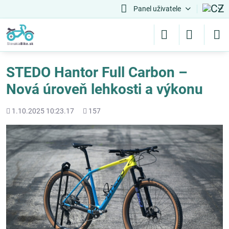
Panel uživatele
STEDO Hantor Full Carbon –
Nová úroveň lehkosti a výkonu
Přidáno
Počet
1.10.2025 10:23.17
157
shlédnutí