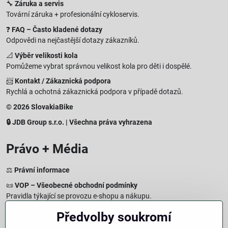
🔧
Záruka a servis
Tovární záruka + profesionální cykloservis.
❓
FAQ – Často kladené dotazy
Odpovědi na nejčastější dotazy zákazníků.
📐
Výběr velikosti kola
Pomůžeme vybrat správnou velikost kola pro děti i dospělé.
📨
Kontakt / Zákaznická podpora
Rychlá a ochotná zákaznická podpora v případě dotazů.
© 2026 SlovakiaBike
🔒 JDB Group s.r.o. | Všechna práva vyhrazena
Právo + Média
⚖️
Právní informace
📜
VOP – Všeobecné obchodní podmínky
Pravidla týkající se provozu e-shopu a nákupu.
🔒
Zásady zpracování osobních údajů
Předvolby soukromí
Jak chráníme a zpracováváme vaše osobní údaje.