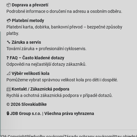
📦
Doprava a převzetí
Podrobné informace o doručení na adresu a osobním odběru.
💳
Platební metody
Platební karta, dobírka, bankovní převod – bezpečné způsoby
platby.
🔧
Záruka a servis
Tovární záruka + profesionální cykloservis.
❓
FAQ – Často kladené dotazy
Odpovědi na nejčastější dotazy zákazníků.
📐
Výběr velikosti kola
Pomůžeme vybrat správnou velikost kola pro děti i dospělé.
📨
Kontakt / Zákaznická podpora
Rychlá a ochotná zákaznická podpora v případě dotazů.
© 2026 SlovakiaBike
🔒 JDB Group s.r.o. | Všechna práva vyhrazena
026
Copyright
Předvolby soukromí
Zásady ochrany soukromí
Stav objedn