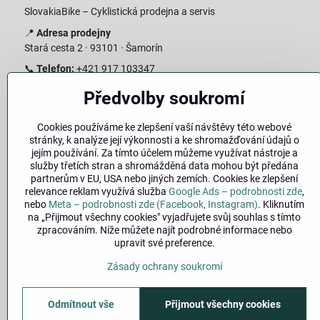
SlovakiaBike – Cyklistická prodejna a servis
📍
Adresa prodejny
Stará cesta 2 · 93101 · Šamorín
📞
Telefon:
+421 917 103347
📧
E-mail:
info@slovakiabike.sk
Předvolby soukromí
Otevírací doba:
Cookies používáme ke zlepšení vaší návštěvy této webové
Pondělí–Pátek: 09:00–15:00
stránky, k analýze její výkonnosti a ke shromažďování údajů o
Sobota: 09:00–11:00
jejím používání. Za tímto účelem můžeme využívat nástroje a
Neděle: Zavřeno
služby třetích stran a shromážděná data mohou být předána
partnerům v EU, USA nebo jiných zemích. Cookies ke zlepšení
👉
Zobrazit prodejnu na mapě
(
odkaz na Google Maps
)
relevance reklam využívá služba
Google Ads – podrobnosti zde
,
nebo
Meta – podrobnosti zde (Facebook, Instagram)
. Kliknutím
na „Přijmout všechny cookies" vyjadřujete svůj souhlas s tímto
zpracováním. Níže můžete najít podrobné informace nebo
upravit své preference.
Zásady ochrany soukromí
Odmítnout vše
Přijmout všechny cookies
©
2