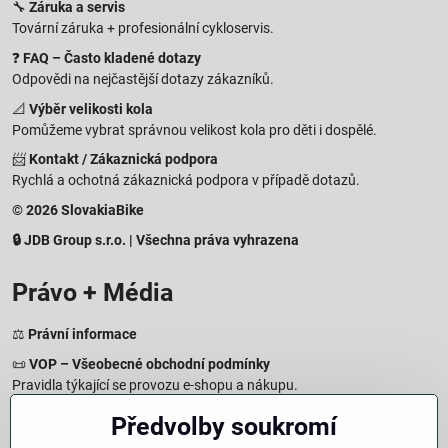
🔧
Záruka a servis
Tovární záruka + profesionální cykloservis.
❓
FAQ – Často kladené dotazy
Odpovědi na nejčastější dotazy zákazníků.
📐
Výběr velikosti kola
Pomůžeme vybrat správnou velikost kola pro děti i dospělé.
📨
Kontakt / Zákaznická podpora
Rychlá a ochotná zákaznická podpora v případě dotazů.
© 2026 SlovakiaBike
🔒 JDB Group s.r.o. | Všechna práva vyhrazena
Právo + Média
⚖️
Právní informace
📜
VOP – Všeobecné obchodní podmínky
Pravidla týkající se provozu e-shopu a nákupu.
🔒
Zásady zpracování osobních údajů
Předvolby soukromí
Jak chráníme a zpracováváme vaše osobní údaje.