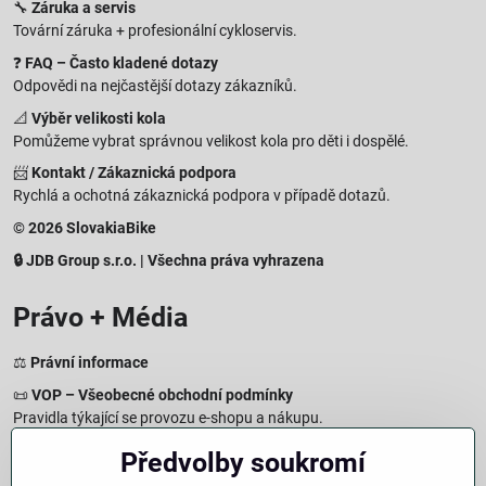
🔧
Záruka a servis
Tovární záruka + profesionální cykloservis.
❓
FAQ – Často kladené dotazy
Odpovědi na nejčastější dotazy zákazníků.
📐
Výběr velikosti kola
Pomůžeme vybrat správnou velikost kola pro děti i dospělé.
📨
Kontakt / Zákaznická podpora
Rychlá a ochotná zákaznická podpora v případě dotazů.
© 2026 SlovakiaBike
🔒 JDB Group s.r.o. | Všechna práva vyhrazena
Právo + Média
⚖️
Právní informace
📜
VOP – Všeobecné obchodní podmínky
Pravidla týkající se provozu e-shopu a nákupu.
🔒
Zásady zpracování osobních údajů
Předvolby soukromí
Jak chráníme a zpracováváme vaše osobní údaje.