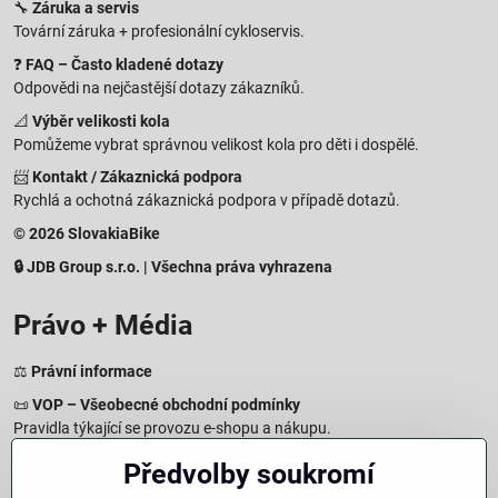
🔧
Záruka a servis
Tovární záruka + profesionální cykloservis.
❓
FAQ – Často kladené dotazy
Odpovědi na nejčastější dotazy zákazníků.
📐
Výběr velikosti kola
Pomůžeme vybrat správnou velikost kola pro děti i dospělé.
📨
Kontakt / Zákaznická podpora
Rychlá a ochotná zákaznická podpora v případě dotazů.
© 2026 SlovakiaBike
🔒 JDB Group s.r.o. | Všechna práva vyhrazena
Právo + Média
⚖️
Právní informace
📜
VOP – Všeobecné obchodní podmínky
Pravidla týkající se provozu e-shopu a nákupu.
🔒
Zásady zpracování osobních údajů
Předvolby soukromí
Jak chráníme a zpracováváme vaše osobní údaje.