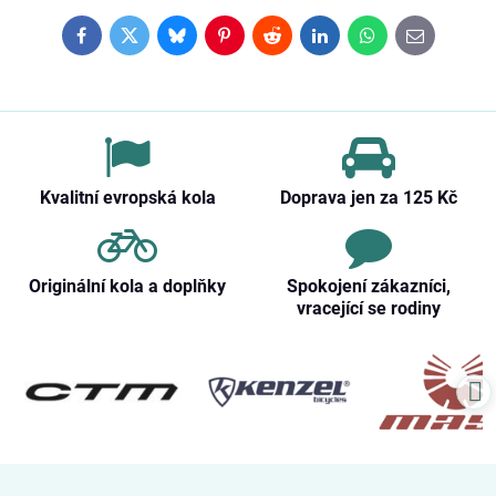
Facebook
Twitter
Bluesky
Pinterest
Reddit
LinkedIn
WhatsApp
E-
mail
Kvalitní evropská kola
Doprava jen za 125 Kč
Originální kola a doplňky
Spokojení zákazníci,
vracející se rodiny