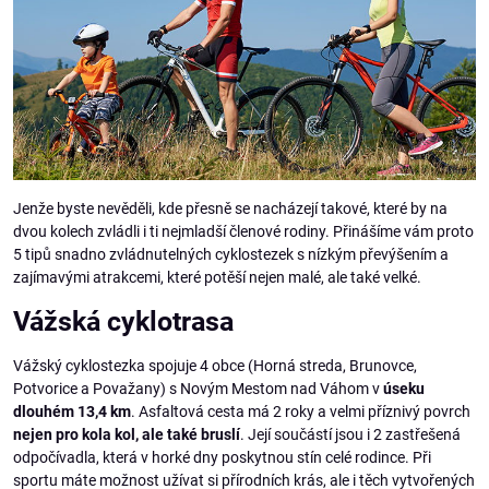
Jenže byste nevěděli, kde přesně se nacházejí takové, které by na
dvou kolech zvládli i ti nejmladší členové rodiny. Přinášíme vám proto
5 tipů snadno zvládnutelných cyklostezek s nízkým převýšením a
zajímavými atrakcemi, které potěší nejen malé, ale také velké.
Vážská cyklotrasa
Vážský cyklostezka spojuje 4 obce (Horná streda, Brunovce,
Potvorice a Považany) s Novým Mestom nad Váhom v
úseku
dlouhém 13,4 km
. Asfaltová cesta má 2 roky a velmi příznivý povrch
nejen pro kola kol, ale také bruslí
. Její součástí jsou i 2 zastřešená
odpočívadla, která v horké dny poskytnou stín celé rodince. Při
sportu máte možnost užívat si přírodních krás, ale i těch vytvořených