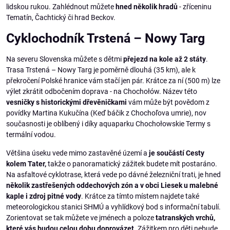
lidskou rukou. Zahlédnout můžete
hned několik hradů
- zříceninu
Tematín, Čachtický či hrad Beckov.
Cyklochodník Trstená – Nowy Targ
Na severu Slovenska můžete s dětmi
přejezd na kole až 2 státy
.
Trasa Trstená – Nowy Targ je poměrně dlouhá (35 km), ale k
překročení Polské hranice vám stačí jen pár. Krátce za ní (500 m) lze
výlet zkrátit odbočením doprava - na Chochołów. Název této
vesničky s historickými dřevěničkami
vám může být povědom z
povídky Martina Kukučína (Keď báčik z Chochoľova umrie), nov
současnosti je oblíbený i díky aquaparku Chochołowskie Termy s
termální vodou.
Většina úseku vede mimo zastavěné území a
je součástí Cesty
kolem Tater,
takže o panoramatický zážitek budete mít postaráno.
Na asfaltové cyklotrase, která vede po dávné železniční trati, je hned
několik zastřešených oddechových zón a v obci Liesek u malebné
kaple i zdroj pitné vody
. Krátce za tímto místem najdete také
meteorologickou stanici SHMÚ a vyhlídkový bod s informační tabulí.
Zorientovat se tak můžete ve jménech a poloze
tatranských vrchů,
které vás budou celou dobu doprovázet
. Zážitkem pro děti nebude