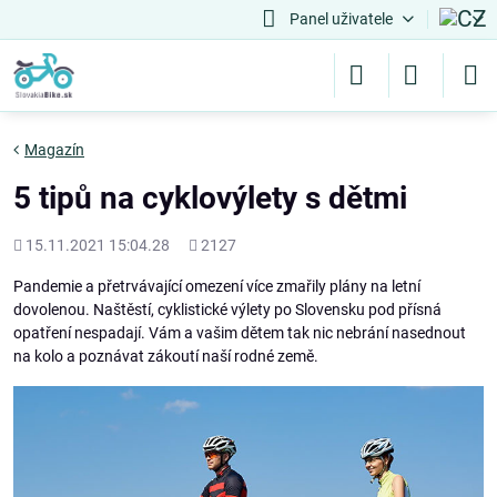
Panel uživatele
Magazín
5 tipů na cyklovýlety s dětmi
Přidáno
Počet
15.11.2021 15:04.28
2127
shlédnutí
Pandemie a přetrvávající omezení více zmařily plány na letní
dovolenou. Naštěstí, cyklistické výlety po Slovensku pod přísná
opatření nespadají. Vám a vašim dětem tak nic nebrání nasednout
na kolo a poznávat zákoutí naší rodné země.