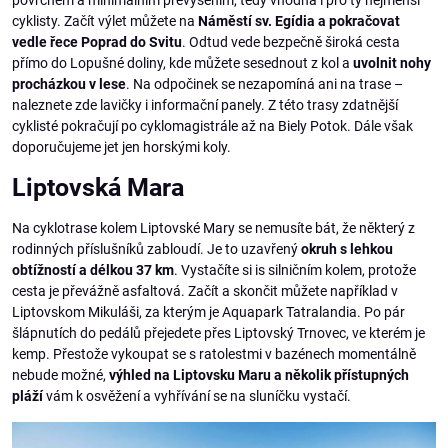
povrchem a minimálním převýšením, tedy vhodná i pro ty nejmenší
cyklisty. Začít výlet můžete na
Náměstí sv. Egídia a pokračovat
vedle řece Poprad do Svitu
. Odtud vede bezpečně široká cesta
přímo do Lopušné doliny, kde můžete sesednout z kol a
uvolnit nohy
procházkou v lese
. Na odpočinek se nezapomíná ani na trase –
naleznete zde lavičky i informační panely. Z této trasy zdatnější
cyklisté pokračují po cyklomagistrále až na Biely Potok. Dále však
doporučujeme jet jen horskými koly.
Liptovská Mara
Na cyklotrase kolem Liptovské Mary se nemusíte bát, že některý z
rodinných příslušníků zabloudí. Je to uzavřený
okruh s lehkou
obtížností a délkou 37 km
. Vystačíte si is silničním kolem, protože
cesta je převážně asfaltová. Začít a skončit můžete například v
Liptovskom Mikuláši, za kterým je Aquapark Tatralandia. Po pár
šlápnutích do pedálů přejedete přes Liptovský Trnovec, ve kterém je
kemp. Přestože vykoupat se s ratolestmi v bazénech momentálně
nebude možné,
výhled na Liptovsku Maru a několik přístupných
pláží
vám k osvěžení a vyhřívání se na sluníčku vystačí.