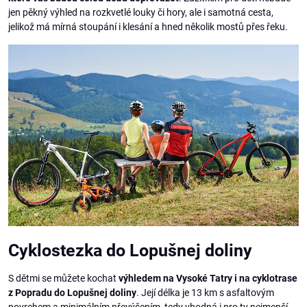
jen pěkný výhled na rozkvetlé louky či hory, ale i samotná cesta,
jelikož má mírná stoupání i klesání a hned několik mostů přes řeku.
Cyklostezka do Lopušnej doliny
S dětmi se můžete kochat
výhledem na Vysoké Tatry i na cyklotrase
z Popradu do Lopušnej doliny
. Její délka je 13 km s asfaltovým