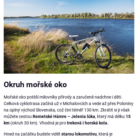
Okruh mořské oko
Mořské oko potěší milovníky přírody a zaručeně nadchne i děti.
Celková cyklotrasa začíná už v Michalovcích a vede až přes Poloniny
na úplný východ Slovenska, což činí téměř 130 km. Zkrátit si ji však
můžete cestou
Remetské Hámre – Jelenia lúka
, který má délku
15
km
(okruh 30 km). Vhodná je pro
treková i horská kola.
Hned na začátku budete vidět
starou lokomotivu
, která je