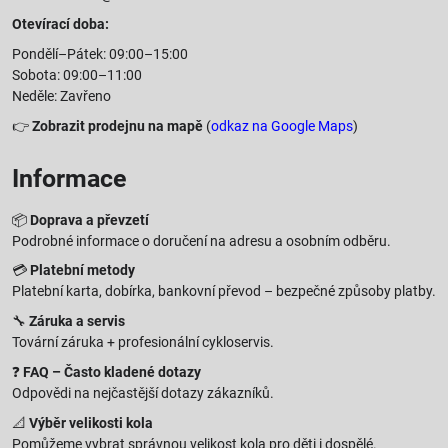
Otevírací doba:
Pondělí–Pátek: 09:00–15:00
Sobota: 09:00–11:00
Neděle: Zavřeno
👉
Zobrazit prodejnu na mapě
(
odkaz na Google Maps
)
Informace
📦
Doprava a převzetí
Podrobné informace o doručení na adresu a osobním odběru.
💳
Platební metody
Platební karta, dobírka, bankovní převod – bezpečné způsoby platby.
🔧
Záruka a servis
Tovární záruka + profesionální cykloservis.
❓
FAQ – Často kladené dotazy
Odpovědi na nejčastější dotazy zákazníků.
📐
Výběr velikosti kola
Pomůžeme vybrat správnou velikost kola pro děti i dospělé.