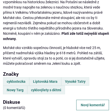
vzpomínkou na historickou železnici. Na Potašni se následně z
modré trasy napojíte na zelenou s naučnou stezkou, která vede
přímo k Velkému Vihorlatskému jezeru, lidově nazývanému právě
Mořské oko. Cestou překonáte mírné stoupání, ale nic co by ti
nejmenší nezvládli. Zejména pokud se mohou občerstvit a dobít
energii u tohoto třetího největšího přírodního jezera na Slovensku.
Nicméně, koupání v něm je zakázáno.
Platí zde totiž nejvyšší stupeň
ochrany.
Mořské oko vzniklo sopečnou činností, je hluboké více než 25 m,
přičemž nadmořská výška hladiny je 618 metrů. Pohled na zátiší,
které vytváří, opravdu stojí za to a poté, co si jej dostatečně užijete,
můžete pokračovat směrem na Jelení louku a zpět.
Značky
cyklostezka
Liptovská Mara
Vysoké Tatry
Nowy Targ
cyklovýlety s dětmi
Diskuse
Nový komentář
(0 komentářů)