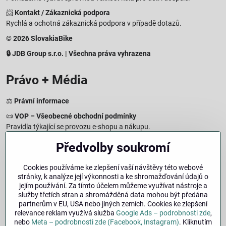
📨
Kontakt / Zákaznická podpora
Rychlá a ochotná zákaznická podpora v případě dotazů.
© 2026 SlovakiaBike
🔒 JDB Group s.r.o. | Všechna práva vyhrazena
Právo + Média
⚖️
Právní informace
📜
VOP – Všeobecné obchodní podmínky
Pravidla týkající se provozu e-shopu a nákupu.
🔒
Zásady zpracování osobních údajů
Předvolby soukromí
Jak chráníme a zpracováváme vaše osobní údaje.
🍪
Informace o cookies
Cookies používáme ke zlepšení vaší návštěvy této webové
stránky, k analýze její výkonnosti a ke shromažďování údajů o
Informace o používaných cookies a zpracování údajů na webu.
jejím používání. Za tímto účelem můžeme využívat nástroje a
↩️
Právo na odstoupení – 14denní vrácení
služby třetích stran a shromážděná data mohou být předána
Postup a podmínky odstoupení od nákupu.
partnerům v EU, USA nebo jiných zemích. Cookies ke zlepšení
relevance reklam využívá služba
Google Ads – podrobnosti zde
,
🏢
Impresum
nebo
Meta – podrobnosti zde (Facebook, Instagram)
. Kliknutím