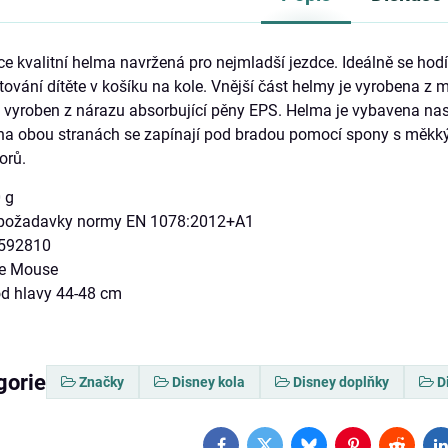
 kvalitní helma navržená pro nejmladší jezdce. Ideálně se hodí p
estování dítěte v košíku na kole. Vnější část helmy je vyrobena
e vyroben z nárazu absorbující pěny EPS. Helma je vybavena nas
 na obou stranách se zapínají pod bradou pomocí spony s měkk
orů.
 g
je požadavky normy EN 1078:2012+A1
8592810
ie Mouse
od hlavy 44-48 cm
gorie
Značky
Disney kola
Disney doplňky
D