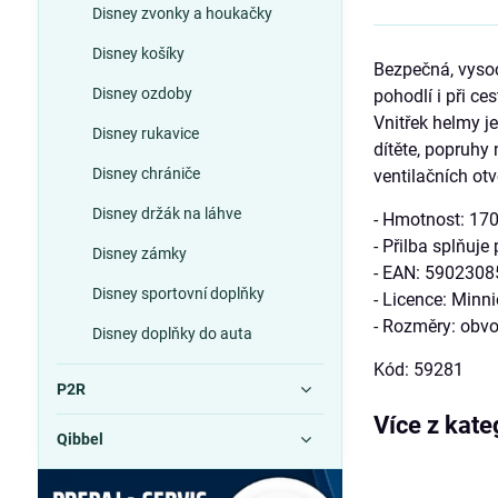
Disney zvonky a houkačky
Disney košíky
Bezpečná, vysoce
Disney ozdoby
pohodlí i při c
Vnitřek helmy j
Disney rukavice
dítěte, popruhy
Disney chrániče
ventilačních otv
Disney držák na láhve
- Hmotnost: 170
- Přilba splňu
Disney zámky
- EAN: 590230
Disney sportovní doplňky
- Licence: Minn
- Rozměry: obv
Disney doplňky do auta
Kód: 59281
P2R
Více z kate
Qibbel