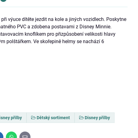
ři výuce dítěte jezdit na kole a jiných vozidlech. Poskytne
 z matného PVC a zdobena postavami z Disney Minnie.
tavovacím knoflíkem pro přizpůsobení velikosti hlavy
ým polštářkem. Ve skořepině helmy se nachází 6
isney přilby
Dětský sortiment
Disney přilby