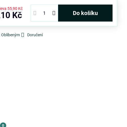
leva
55,90 Kč
Do košíku
,10 Kč
k Oblíbeným
Doručení
0