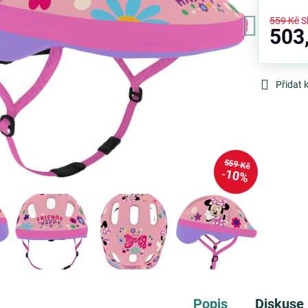
559 Kč
S
503
Přidat 
559 Kč
10%
Popis
Diskuse