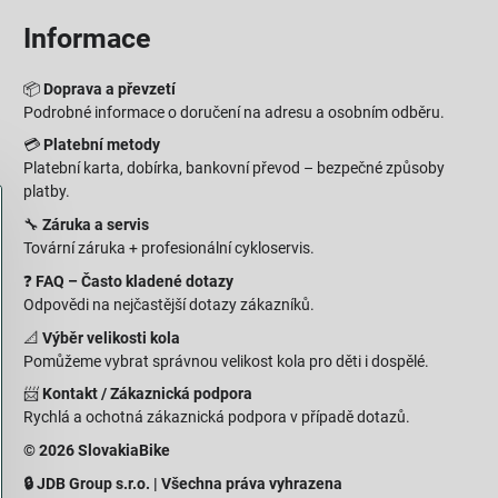
Informace
📦
Doprava a převzetí
Podrobné informace o doručení na adresu a osobním odběru.
💳
Platební metody
Platební karta, dobírka, bankovní převod – bezpečné způsoby
platby.
🔧
Záruka a servis
Tovární záruka + profesionální cykloservis.
❓
FAQ – Často kladené dotazy
Odpovědi na nejčastější dotazy zákazníků.
📐
Výběr velikosti kola
Pomůžeme vybrat správnou velikost kola pro děti i dospělé.
📨
Kontakt / Zákaznická podpora
Rychlá a ochotná zákaznická podpora v případě dotazů.
© 2026 SlovakiaBike
🔒 JDB Group s.r.o. | Všechna práva vyhrazena