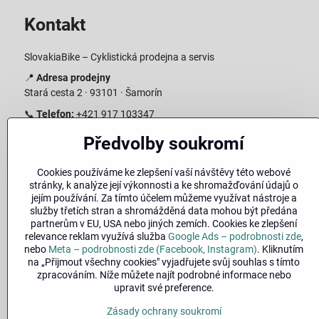
Kontakt
SlovakiaBike – Cyklistická prodejna a servis
📍
Adresa prodejny
Stará cesta 2 · 93101 · Šamorín
📞
Telefon:
+421 917 103347
📧
E-mail:
info@slovakiabike.sk
Předvolby soukromí
Otevírací doba:
Cookies používáme ke zlepšení vaší návštěvy této webové
Pondělí–Pátek: 09:00–15:00
stránky, k analýze její výkonnosti a ke shromažďování údajů o
Sobota: 09:00–11:00
jejím používání. Za tímto účelem můžeme využívat nástroje a
Neděle: Zavřeno
služby třetích stran a shromážděná data mohou být předána
partnerům v EU, USA nebo jiných zemích. Cookies ke zlepšení
👉
Zobrazit prodejnu na mapě
(
odkaz na Google Maps
)
relevance reklam využívá služba
Google Ads – podrobnosti zde
,
nebo
Meta – podrobnosti zde (Facebook, Instagram)
. Kliknutím
na „Přijmout všechny cookies" vyjadřujete svůj souhlas s tímto
zpracováním. Níže můžete najít podrobné informace nebo
upravit své preference.
Zásady ochrany soukromí