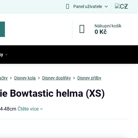
Panel uživatele
Nákupní košík
0 Kč
ky
ačky
Disney kola
Disney doplňky
Disney přilby
ie Bowtastic helma (XS)
 44-48cm
Čtěte více