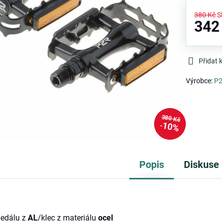
380 Kč
S
342
Přidat 
Výrobce:
P
380 Kč
10%
Popis
Diskuse
 pedálu z
AL
/klec z materiálu
ocel