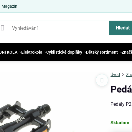
Magazín
Hledat
DNÍ KOLA
Elektrokola
Cyklistické doplňky
Dětský sortiment
Znač
Úvod
Zn
Pedá
Pedály P
Skladom