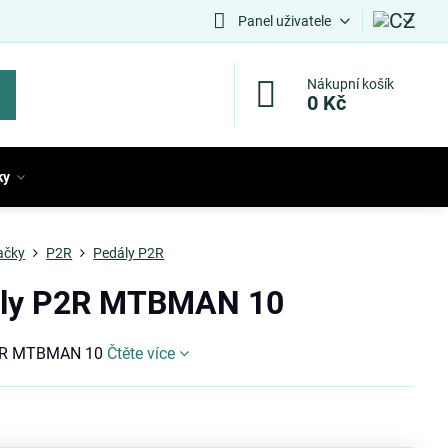
Panel uživatele
Nákupní košík
0 Kč
ky
ačky
P2R
Pedály P2R
ly P2R MTBMAN 10
2R MTBMAN 10
Čtěte více