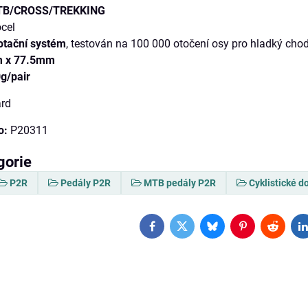
B/CROSS/TREKKING
ocel
otační systém
, testován na 100 000 otočení osy pro hladký cho
 x 77.5mm
g/pair
rd
o:
P20311
gorie
P2R
Pedály P2R
MTB pedály P2R
Cyklistické d
Facebook
Twitter
Bluesky
Pinterest
Reddit
L