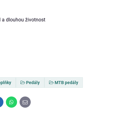
d a dlouhou životnost
oplňky
Pedály
MTB pedály
inkedIn
WhatsApp
E-
mail