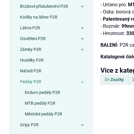
- Určeno pro:
MT
Brzdové příslušenství P2R
- Oska: borová 
Košíky na láhev P2R
-
Patentovaný r
- Rozměr:
99mm
Láhve P2R
- Hmotnost:
330
Osvětlení P2R
BALENÍ:
P2R ca
Zámky P2R
Katalogové čísl
Hustilky P2R
Více z kate
Nářadí P2R
Značky
Pedály P2R
Enduro pedály P2R
MTB pedály P2R
Městské pedály P2R
Gripy P2R