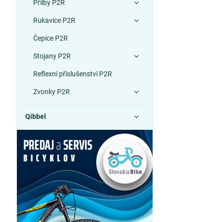
Přilby P2R
Rukavice P2R
Čepice P2R
Stojany P2R
Reflexní příslušenství P2R
Zvonky P2R
Qibbel