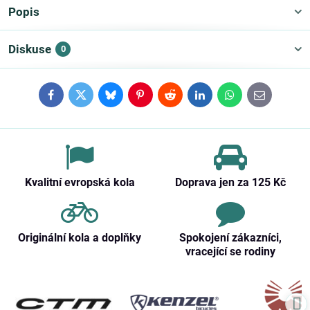
Popis
Diskuse
0
Facebook
Twitter
Bluesky
Pinterest
Reddit
LinkedIn
WhatsApp
E-
mail
Kvalitní evropská kola
Doprava jen za 125 Kč
Originální kola a doplňky
Spokojení zákazníci,
vracející se rodiny