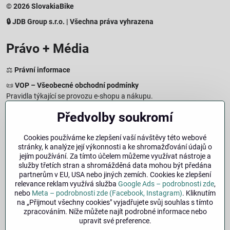
© 2026 SlovakiaBike
🔒 JDB Group s.r.o. | Všechna práva vyhrazena
Právo + Média
⚖️
Právní informace
📜
VOP – Všeobecné obchodní podmínky
Pravidla týkající se provozu e-shopu a nákupu.
🔒
Zásady zpracování osobních údajů
Předvolby soukromí
Jak chráníme a zpracováváme vaše osobní údaje.
🍪
Informace o cookies
Cookies používáme ke zlepšení vaší návštěvy této webové
stránky, k analýze její výkonnosti a ke shromažďování údajů o
Informace o používaných cookies a zpracování údajů na webu.
jejím používání. Za tímto účelem můžeme využívat nástroje a
↩️
Právo na odstoupení – 14denní vrácení
služby třetích stran a shromážděná data mohou být předána
Postup a podmínky odstoupení od nákupu.
partnerům v EU, USA nebo jiných zemích. Cookies ke zlepšení
relevance reklam využívá služba
Google Ads – podrobnosti zde
,
🏢
Impresum
nebo
Meta – podrobnosti zde (Facebook, Instagram)
. Kliknutím
Údaje o provozovateli a právní informace.
na „Přijmout všechny cookies" vyjadřujete svůj souhlas s tímto
zpracováním. Níže můžete najít podrobné informace nebo
🔐
Bezpečnost
upravit své preference.